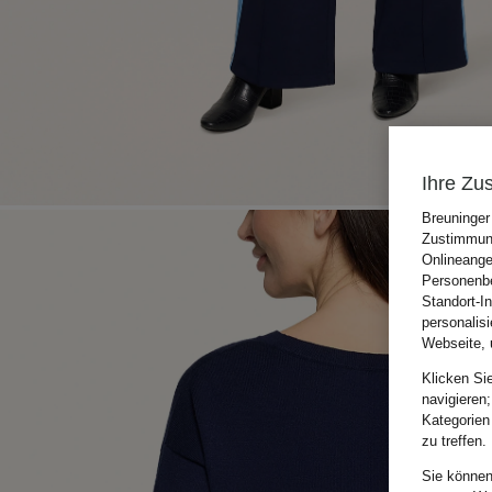
Ihre Zu
Breuninger
Zustimmung
Onlineange
Personenbe
Standort-I
personalis
Webseite, 
Klicken Si
navigieren;
Kategorien
zu treffen.
Sie können