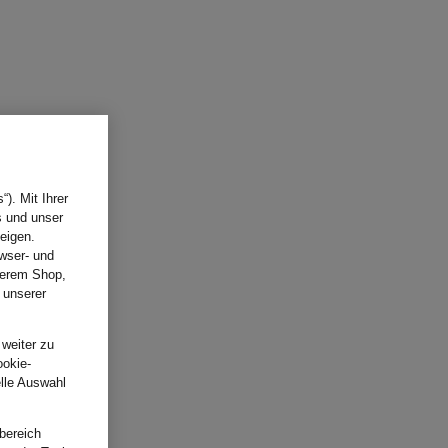
). Mit Ihrer
s und unser
eigen.
wser- und
nserem Shop,
 unserer
.
 weiter zu
ookie-
elle Auswahl
bereich