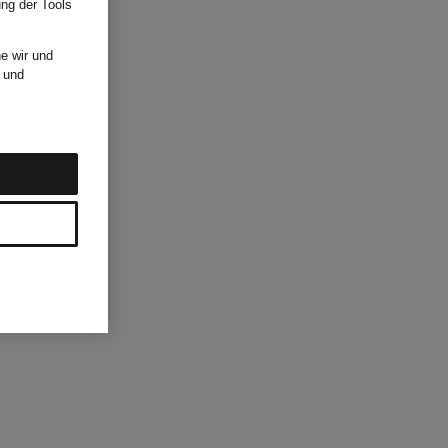
ung der Tools
e wir und
und