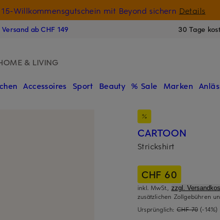
15-Willkommensgutschein mit Beyond sichern
Details
N
s Versand ab CHF 149
30 Tage kos
HOME & LIVING
chen
Accessoires
Sport
Beauty
% Sale
Marken
Anläs
CARTOON
Strickshirt
CHF 60
inkl. MwSt.,
zzgl. Versandkos
zusätzlichen Zollgebühren un
Ursprünglich:
CHF 70
(-14%)