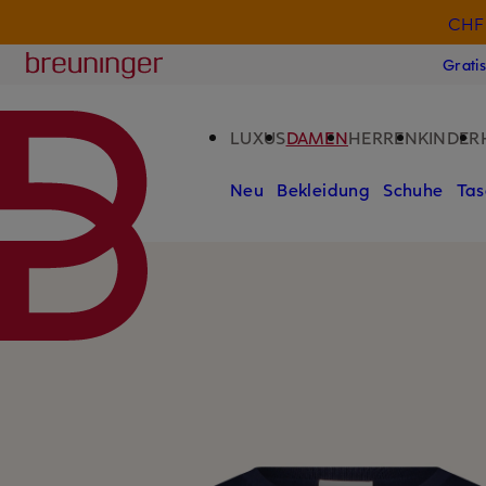
CHF 
ZUM HAUPTINHALT ÜBERSPRINGEN
ZUM SUCHFELD ÜBERSPRINGE
Breuninger
Grati
LUXUS
DAMEN
HERREN
KINDER
Neu
Bekleidung
Schuhe
Tas