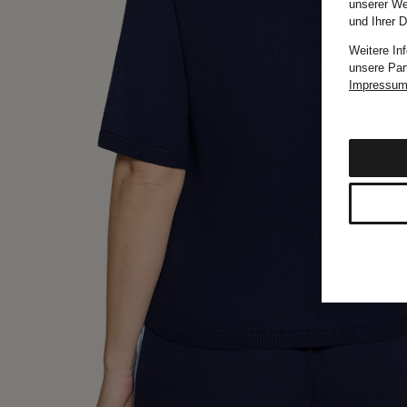
unserer We
und Ihrer 
Weitere In
unsere Par
Impressu