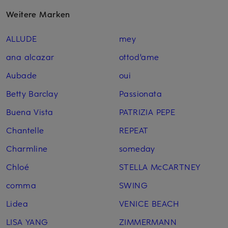
Weitere Marken
ALLUDE
mey
ana alcazar
ottod'ame
Aubade
oui
Betty Barclay
Passionata
Buena Vista
PATRIZIA PEPE
Chantelle
REPEAT
Charmline
someday
Chloé
STELLA McCARTNEY
comma
SWING
Lidea
VENICE BEACH
LISA YANG
ZIMMERMANN