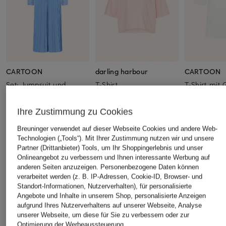
CARTOON
darling harbour
CARTOON
Set: Jumpsuit und
T-Shirt
T-Shirt mit 
Pullover
CHF 25
CHF 60
CHF 159
Ihre Zustimmung zu Cookies
Ursprünglich:
CHF 50
Ursprünglich:
Ursprünglich:
CHF 199
Breuninger verwendet auf dieser Webseite Cookies und andere Web-
Technologien („Tools“). Mit Ihrer Zustimmung nutzen wir und unsere
Partner (Drittanbieter) Tools, um Ihr Shoppingerlebnis und unser
ÄHNLICHE ARTIKEL ENTDECKEN
Onlineangebot zu verbessern und Ihnen interessante Werbung auf
anderen Seiten anzuzeigen. Personenbezogene Daten können
verarbeitet werden (z. B. IP-Adressen, Cookie-ID, Browser- und
Standort-Informationen, Nutzerverhalten), für personalisierte
Angebote und Inhalte in unserem Shop, personalisierte Anzeigen
aufgrund Ihres Nutzerverhaltens auf unserer Webseite, Analyse
unserer Webseite, um diese für Sie zu verbessern oder zur
Optimierung der Werbeaussteuerung.