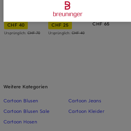
adidas
adidas
SOFIE SCHNOOR
Laufshirt ADIZERO
T-Shirt SOFT LUX
T-Shirt VERASW
CHF 65
CHF 40
CHF 25
Ursprünglich:
CHF 70
Ursprünglich:
CHF 40
Weitere Kategorien
Cartoon Blusen
Cartoon Jeans
Cartoon Blusen Sale
Cartoon Kleider
Cartoon Hosen