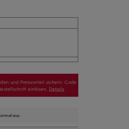
den und Preisvorteil sichern. Code
estellschritt einlösen.
Details
ormal aus
.