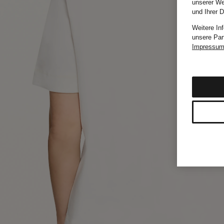
unserer We
und Ihrer 
Weitere In
unsere Par
Impressu