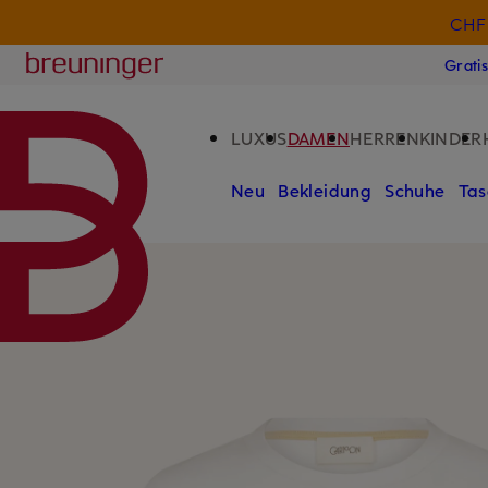
CHF 
ZUM HAUPTINHALT ÜBERSPRINGEN
ZUM SUCHFELD ÜBERSPRINGE
Breuninger
Grati
LUXUS
DAMEN
HERREN
KINDER
Neu
Bekleidung
Schuhe
Tas