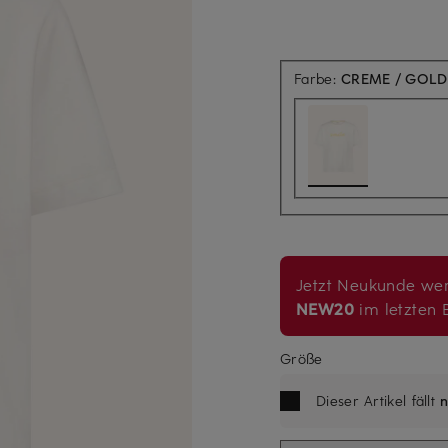
Farbe:
CREME / GOLD
Jetzt Neukunde wer
NEW20
im letzten B
Größe
Dieser Artikel fällt
n