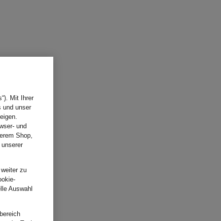
). Mit Ihrer
s und unser
eigen.
wser- und
nserem Shop,
 unserer
.
 weiter zu
ookie-
elle Auswahl
bereich