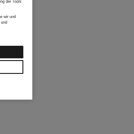
ung der Tools
e wir und
und