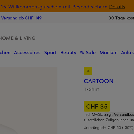
15-Willkommensgutschein mit Beyond sichern
Details
N
s Versand ab CHF 149
30 Tage kos
HOME & LIVING
chen
Accessoires
Sport
Beauty
% Sale
Marken
Anläs
CARTOON
T-Shirt
CHF 35
inkl. MwSt.,
zzgl. Versandkos
zusätzlichen Zollgebühren un
Ursprünglich:
CHF 50
(-30%)