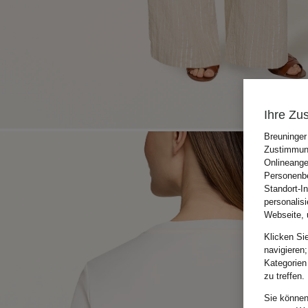
Ihre Zu
Breuninger
Zustimmung
Onlineange
Personenbe
Standort-I
personalis
Webseite, 
Klicken Si
navigieren;
Kategorien
zu treffen.
Sie können