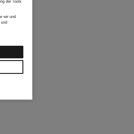
ung der Tools
e wir und
und