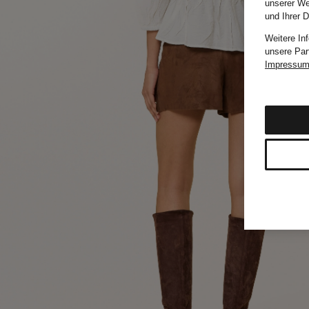
unserer We
und Ihrer 
Weitere In
unsere Par
Impressu