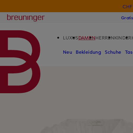
CHF 
ZUM HAUPTINHALT ÜBERSPRINGEN
ZUM SUCHFELD ÜBERSPRINGE
Breuninger
Grati
LUXUS
DAMEN
HERREN
KINDER
Neu
Bekleidung
Schuhe
Tas