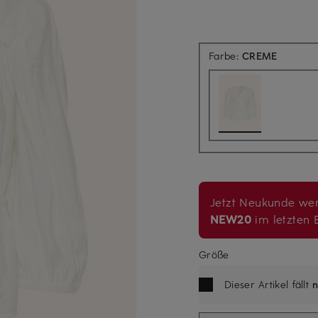
Farbe:
CREME
Jetzt Neukunde wer
NEW20
im letzten B
Größe
Dieser Artikel fällt
n