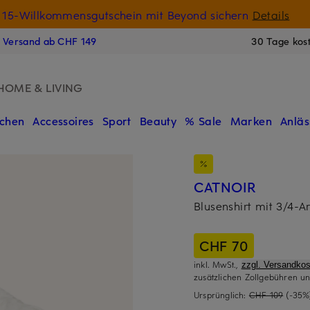
15-Willkommensgutschein mit Beyond sichern
Details
N
s Versand ab CHF 149
30 Tage kos
HOME & LIVING
chen
Accessoires
Sport
Beauty
% Sale
Marken
Anläs
CATNOIR
Blusenshirt mit 3/4-
CHF 70
inkl. MwSt.,
zzgl. Versandkos
zusätzlichen Zollgebühren un
Ursprünglich:
CHF 109
(-35%