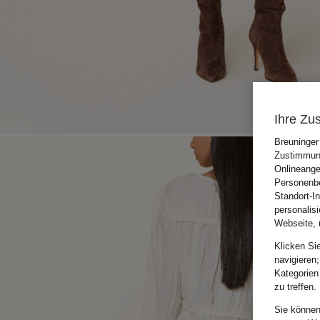
Ihre Zu
Breuninger
Zustimmung
Onlineange
Personenbe
Standort-I
personalis
Webseite, 
Klicken Si
navigieren;
Kategorien
zu treffen.
Sie können