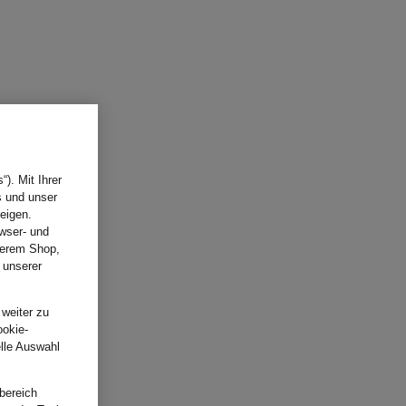
). Mit Ihrer
s und unser
eigen.
wser- und
nserem Shop,
 unserer
.
 weiter zu
ookie-
elle Auswahl
bereich