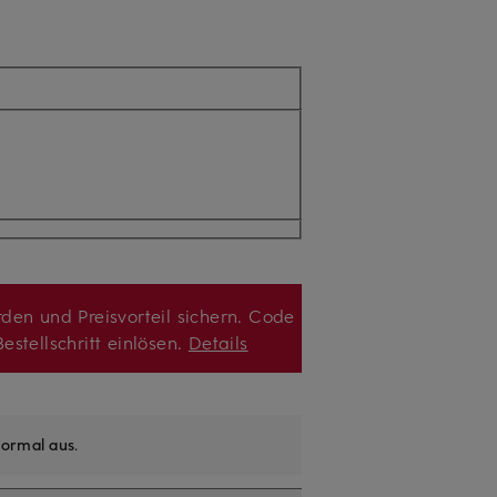
den und Preisvorteil sichern. Code
estellschritt einlösen.
Details
ormal aus
.