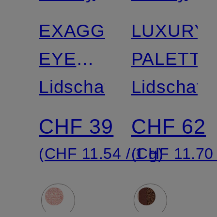
EXAGGER-
LUXURY
EYES
PALETTE
EASY
Lidschatten
Lidschatte
EYSHADOW
CHF 39
CHF 62
STICK
(CHF 11.54 / 1 g)
(CHF 11.70 