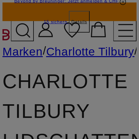
Beyond by Breuninger: Jetzt anmelden & CHF
Geschenkkarten
GESCHENK20
15 sichern
Details
ZUM HAUPTINHALT ÜBE
/
/
Marken
Charlotte Tilbury
CHARLOTTE
TILBURY