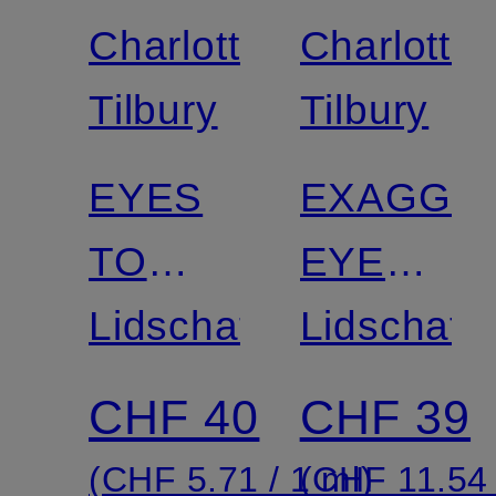
Charlotte
Charlotte
Tilbury
Tilbury
EYES
EXAGGE
TO
EYES
MESMERISE
Lidschatten
EASY
Lidschatt
EYSHAD
CHF 40
CHF 39
STICK
(CHF 5.71 / 1 ml)
(CHF 11.54 