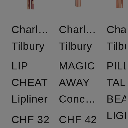
Charlotte
Charlotte
Char
Tilbury
Tilbury
Tilb
LIP
MAGIC
PIL
CHEAT
AWAY
TAL
Lipliner
Concealer
BE
LIG
CHF 32
CHF 42