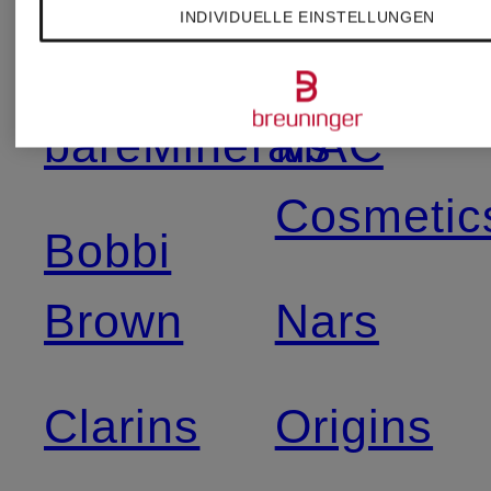
INDIVIDUELLE EINSTELLUNGEN
Babor
La Mer
bareMinerals
MAC
Cosmetic
Bobbi
Brown
Nars
Clarins
Origins