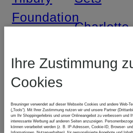
Foundation
Charlotte
Charlotte
Tilbury
Ihre Zustimmung z
Tilbury
Setting
Cookies
Lidschatten
Spray
Breuninger verwendet auf dieser Webseite Cookies und andere Web-Te
Charlotte
(„Tools“). Mit Ihrer Zustimmung nutzen wir und unsere Partner (Drittanbi
um Ihr Shoppingerlebnis und unser Onlineangebot zu verbessern und I
interessante Werbung auf anderen Seiten anzuzeigen. Personenbezog
Tilbury
können verarbeitet werden (z. B. IP-Adressen, Cookie-ID, Browser- und
Informationen, Nutzerverhalten), für personalisierte Angebote und Inhal