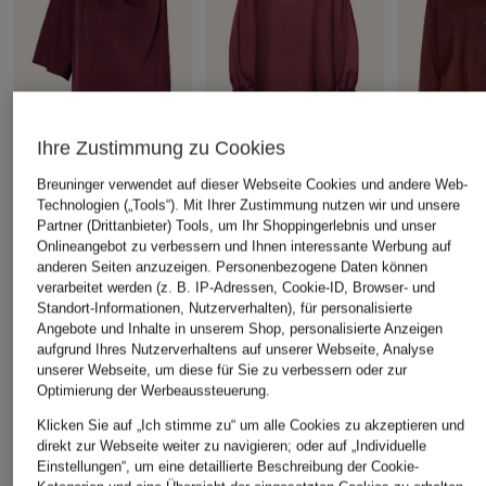
Ihre Zustimmung zu Cookies
Breuninger verwendet auf dieser Webseite Cookies und andere Web-
SELECTED
V by Vera Mont
DRYKORN
Technologien („Tools“). Mit Ihrer Zustimmung nutzen wir und unsere
Blusenshirt aus Satin
Blusenshirt aus Satin mit
Hemdbluse 
Partner (Drittanbieter) Tools, um Ihr Shoppingerlebnis und unser
Volants
aus Satin
CHF 40
Onlineangebot zu verbessern und Ihnen interessante Werbung auf
anderen Seiten anzuzeigen. Personenbezogene Daten können
CHF 109
CHF 149
Ursprünglich:
CHF 95
verarbeitet werden (z. B. IP-Adressen, Cookie-ID, Browser- und
Ursprünglich:
CHF 179
Ursprünglich:
Standort-Informationen, Nutzerverhalten), für personalisierte
Angebote und Inhalte in unserem Shop, personalisierte Anzeigen
aufgrund Ihres Nutzerverhaltens auf unserer Webseite, Analyse
ÄHNLICHE ARTIKEL ENTDECKEN
unserer Webseite, um diese für Sie zu verbessern oder zur
Optimierung der Werbeaussteuerung.
Klicken Sie auf „Ich stimme zu“ um alle Cookies zu akzeptieren und
direkt zur Webseite weiter zu navigieren; oder auf „Individuelle
Einstellungen“, um eine detaillierte Beschreibung der Cookie-