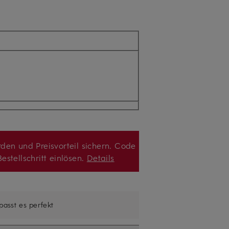
den und Preisvorteil sichern. Code
estellschritt einlösen.
Details
 passt es perfekt