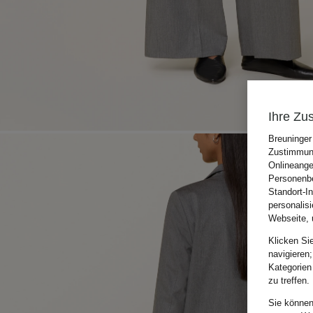
Ihre Zu
Breuninger
Zustimmung
Onlineange
Personenbe
Standort-I
personalis
Webseite, 
Klicken Si
navigieren;
Kategorien
zu treffen.
Sie können