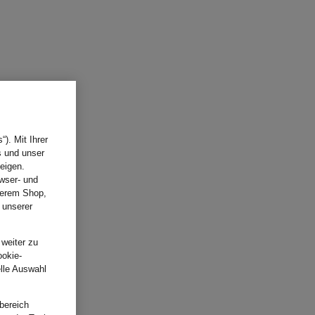
). Mit Ihrer
s und unser
eigen.
wser- und
nserem Shop,
 unserer
.
 weiter zu
ookie-
elle Auswahl
bereich