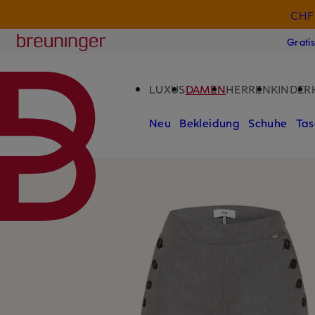
CHF 
ZUM HAUPTINHALT ÜBERSPRINGEN
ZUM SUCHFELD ÜBERSPRINGE
Breuninger
Grati
LUXUS
DAMEN
HERREN
KINDER
Neu
Bekleidung
Schuhe
Tas