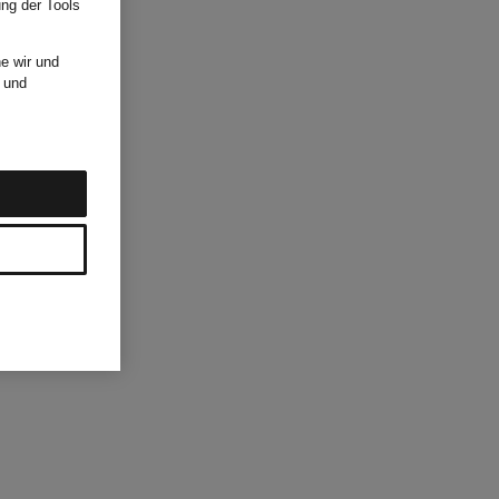
ung der Tools
e wir und
und