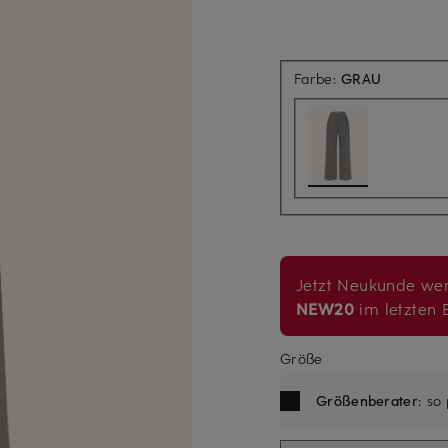
Farbe:
GRAU
Jetzt Neukunde wer
NEW20
im letzten B
Größe
Größenberater
: so