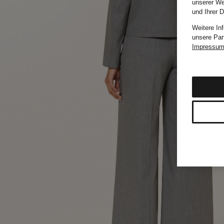
unserer We
und Ihrer 
Weitere In
unsere Par
Impressu