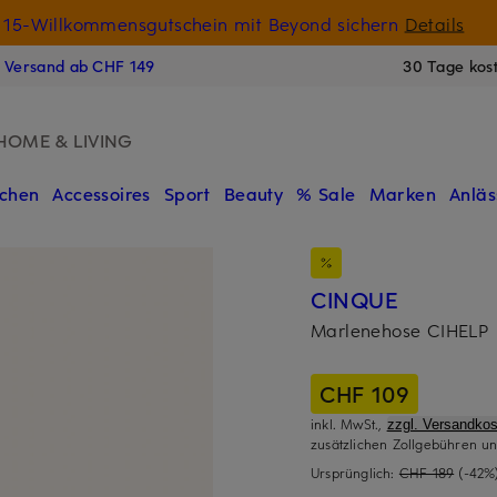
15-Willkommensgutschein mit Beyond sichern
Details
N
s Versand ab CHF 149
30 Tage kos
HOME & LIVING
chen
Accessoires
Sport
Beauty
% Sale
Marken
Anläs
CINQUE
Marlenehose CIHELP
CHF 109
inkl. MwSt.,
zzgl. Versandkos
zusätzlichen Zollgebühren un
Ursprünglich:
CHF 189
(-42%