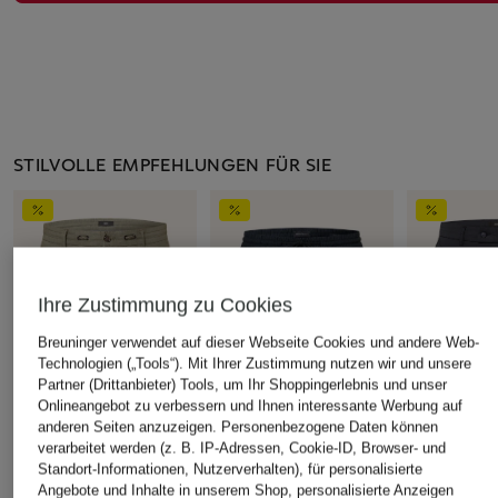
STILVOLLE EMPFEHLUNGEN FÜR SIE
Ihre Zustimmung zu Cookies
Breuninger verwendet auf dieser Webseite Cookies und andere Web-
Technologien („Tools“). Mit Ihrer Zustimmung nutzen wir und unsere
Partner (Drittanbieter) Tools, um Ihr Shoppingerlebnis und unser
Onlineangebot zu verbessern und Ihnen interessante Werbung auf
anderen Seiten anzuzeigen. Personenbezogene Daten können
verarbeitet werden (z. B. IP-Adressen, Cookie-ID, Browser- und
CINQUE
STROKESMAN'S
CINQUE
Standort-Informationen, Nutzerverhalten), für personalisierte
Shorts CIJUNO mit
Shorts Regular Fit mit
Shorts CID
Angebote und Inhalte in unserem Shop, personalisierte Anzeigen