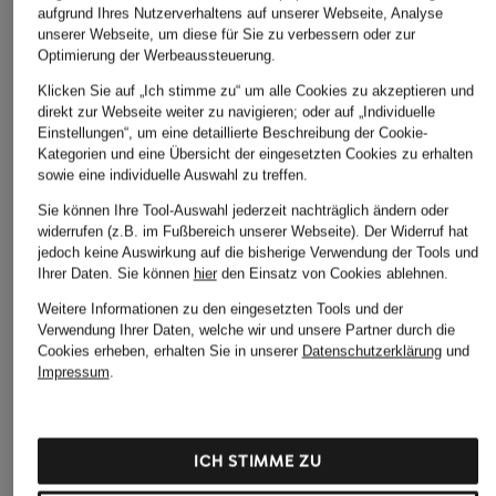
aufgrund Ihres Nutzerverhaltens auf unserer Webseite, Analyse
Leinen
Leinen
CHF 109
unserer Webseite, um diese für Sie zu verbessern oder zur
CHF 109
CHF 70
Ursprünglich:
Optimierung der Werbeaussteuerung.
Ursprünglich:
CHF 139
Ursprünglich:
CHF 85
Klicken Sie auf „Ich stimme zu“ um alle Cookies zu akzeptieren und
direkt zur Webseite weiter zu navigieren; oder auf „Individuelle
Einstellungen“, um eine detaillierte Beschreibung der Cookie-
ÄHNLICHE ARTIKEL ENTDECKEN
Kategorien und eine Übersicht der eingesetzten Cookies zu erhalten
sowie eine individuelle Auswahl zu treffen.
Sie können Ihre Tool-Auswahl jederzeit nachträglich ändern oder
widerrufen (z.B. im Fußbereich unserer Webseite). Der Widerruf hat
jedoch keine Auswirkung auf die bisherige Verwendung der Tools und
Ihrer Daten.
Sie können
hier
den Einsatz von Cookies ablehnen.
Weitere Informationen zu den eingesetzten Tools und der
Verwendung Ihrer Daten, welche wir und unsere Partner durch die
Cookies erheben, erhalten Sie in unserer
Datenschutzerklärung
und
Impressum
.
ICH STIMME ZU