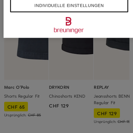
INDIVIDUELLE EINSTELLUNGEN
Marc O'Polo
DRYKORN
REPLAY
Shorts Regular Fit
Chinoshorts KEND
Jeansshorts BENNI
Regular Fit
CHF 129
CHF 65
CHF 129
Ursprünglich:
CHF 85
Ursprünglich:
CHF 159