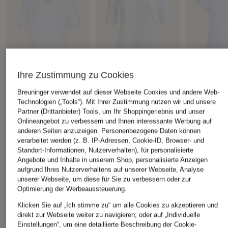
Ihre Zustimmung zu Cookies
Marc O'Polo
LAUREN RALPH
darling har
Breuninger verwendet auf dieser Webseite Cookies und andere Web-
LAUREN
T-Shirt
T-Shirt
Technologien („Tools“). Mit Ihrer Zustimmung nutzen wir und unsere
T-Shirt
Partner (Drittanbieter) Tools, um Ihr Shoppingerlebnis und unser
CHF 35
CHF 20
Onlineangebot zu verbessern und Ihnen interessante Werbung auf
CHF 70
Ursprünglich:
CHF 75
Ursprünglich:
anderen Seiten anzuzeigen. Personenbezogene Daten können
Ursprünglich:
CHF 85
verarbeitet werden (z. B. IP-Adressen, Cookie-ID, Browser- und
Standort-Informationen, Nutzerverhalten), für personalisierte
Angebote und Inhalte in unserem Shop, personalisierte Anzeigen
ÄHNLICHE ARTIKEL ENTDECKEN
aufgrund Ihres Nutzerverhaltens auf unserer Webseite, Analyse
unserer Webseite, um diese für Sie zu verbessern oder zur
Optimierung der Werbeaussteuerung.
Klicken Sie auf „Ich stimme zu“ um alle Cookies zu akzeptieren und
direkt zur Webseite weiter zu navigieren; oder auf „Individuelle
Einstellungen“, um eine detaillierte Beschreibung der Cookie-