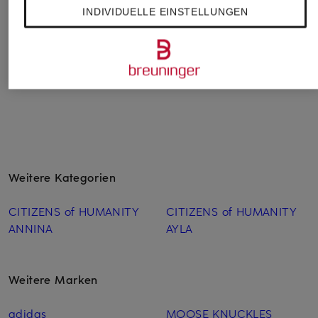
NEVADA
STRAIGHT
CELLMA
INDIVIDUELLE EINSTELLUNGEN
CHF 129
CHF 139
CHF 75
Ursprünglich:
CHF 189
Ursprünglich:
CHF 149
Ursprünglich:
CHF 149
Weitere Kategorien
CITIZENS of HUMANITY
CITIZENS of HUMANITY
ANNINA
AYLA
Weitere Marken
adidas
MOOSE KNUCKLES