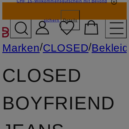
CHF 15-Willkommensgutschein mit Beyond
sichern
Details
ZUM HAUPTINHALT ÜBE
/
/
Marken
CLOSED
Beklei
CLOSED
BOYFRIEND