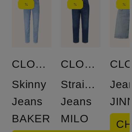
CLOSED
CLOSED
Skinny
Straight
Jea
Jeans
Jeans
JIN
BAKER
MILO
CH