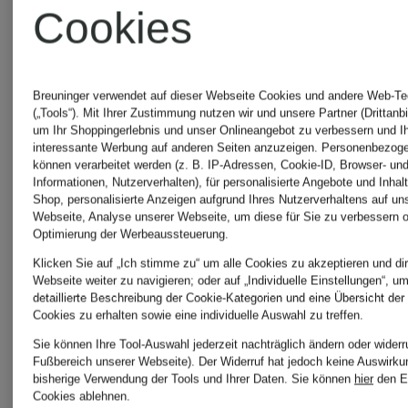
Sportmax
Cookies
Milestone
Breuninger verwendet auf dieser Webseite Cookies und andere Web-Te
(„Tools“). Mit Ihrer Zustimmung nutzen wir und unsere Partner (Drittanbi
um Ihr Shoppingerlebnis und unser Onlineangebot zu verbessern und I
interessante Werbung auf anderen Seiten anzuzeigen. Personenbezog
Parajumpers
können verarbeitet werden (z. B. IP-Adressen, Cookie-ID, Browser- und
Informationen, Nutzerverhalten), für personalisierte Angebote und Inhal
Shop, personalisierte Anzeigen aufgrund Ihres Nutzerverhaltens auf un
Webseite, Analyse unserer Webseite, um diese für Sie zu verbessern o
Optimierung der Werbeaussteuerung.
Parfums
Klicken Sie auf „Ich stimme zu“ um alle Cookies zu akzeptieren und dir
Webseite weiter zu navigieren; oder auf „Individuelle Einstellungen“, u
detaillierte Beschreibung der Cookie-Kategorien und eine Übersicht der
De
Cookies zu erhalten sowie eine individuelle Auswahl zu treffen.
Sie können Ihre Tool-Auswahl jederzeit nachträglich ändern oder widerr
Marly
Fußbereich unserer Webseite). Der Widerruf hat jedoch keine Auswirku
bisherige Verwendung der Tools und Ihrer Daten.
Sie können
hier
den E
Cookies ablehnen.