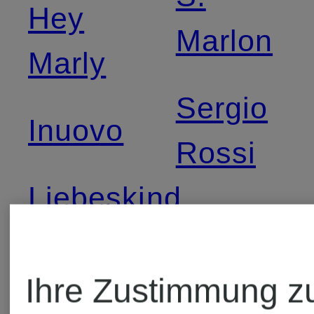
Hey
Marlon
Marly
Sergio
Inuovo
Rossi
Liebeskind
Simone
Berlin
Pérèle
Ihre Zustimmung z
Lieblingsstück