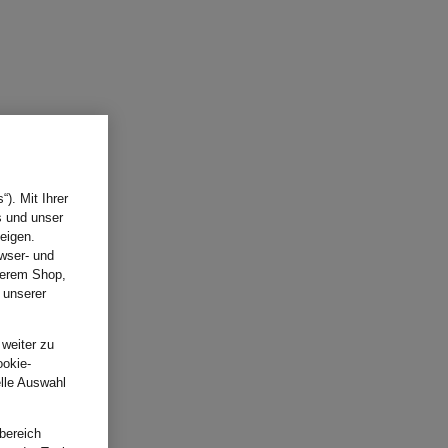
). Mit Ihrer
s und unser
eigen.
wser- und
nserem Shop,
 unserer
.
 weiter zu
ookie-
elle Auswahl
bereich