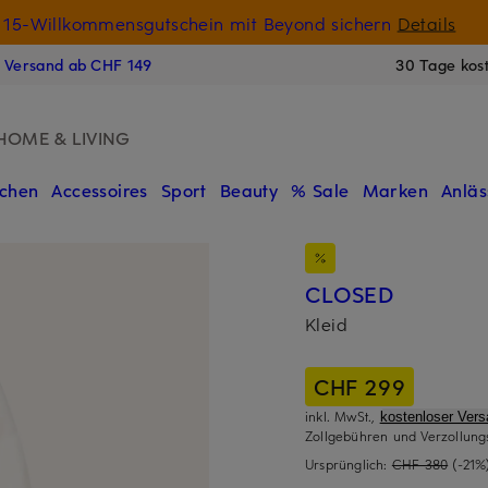
15-Willkommensgutschein mit Beyond sichern
Details
N
s Versand ab CHF 149
30 Tage kos
HOME & LIVING
chen
Accessoires
Sport
Beauty
% Sale
Marken
Anläs
CLOSED
Kleid
CHF 299
inkl. MwSt.,
kostenloser Ver
Zollgebühren und Verzollung
Ursprünglich:
CHF 380
(-21%