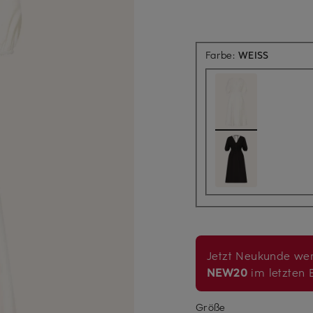
Farbe:
WEISS
Jetzt Neukunde wer
NEW20
im letzten B
Größe