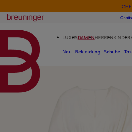
CHF 
ZUM HAUPTINHALT ÜBERSPRINGEN
ZUM SUCHFELD ÜBERSPRINGE
Breuninger
Grati
LUXUS
DAMEN
HERREN
KINDER
Neu
Bekleidung
Schuhe
Tas