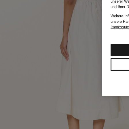
unserer We
und Ihrer 
Weitere In
unsere Par
Impressu