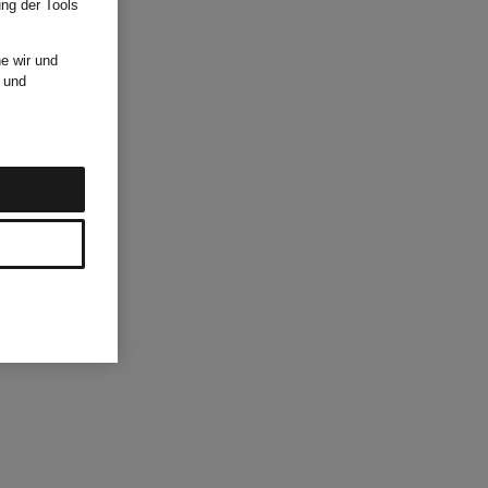
ung der Tools
e wir und
und