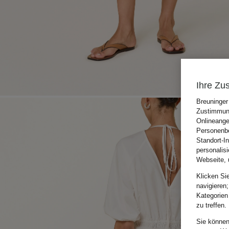
Ihre Zu
Breuninger
Zustimmung
Onlineange
Personenbe
Standort-I
personalis
Webseite, 
Klicken Si
navigieren;
Kategorien
zu treffen.
Sie können