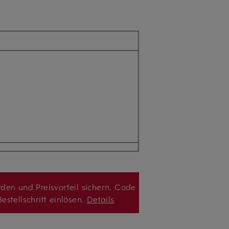
den und Preisvorteil sichern. Code
estellschritt einlösen.
Details