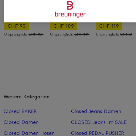
Marc O'Polo
someday
GANT
Jeansbluse
Jeansbluse ZUTIE
Jeansbluse
CHF 90
CHF 109
CHF 119
Ursprünglich:
CHF 189
Ursprünglich:
CHF 149
Ursprünglich:
CHF 209
Weitere Kategorien
Closed BAKER
Closed Jeans Damen
Closed Damen
CLOSED Jeans im SALE
Closed Damen Hosen
Closed PEDAL PUSHER