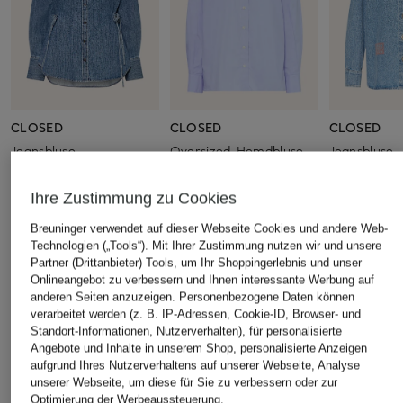
CLOSED
CLOSED
CLOSED
Jeansbluse
Oversized-Hemdbluse
Jeansbluse
CHF 149
CHF 119
CHF 309
Ihre Zustimmung zu Cookies
Ursprünglich:
CHF 270
Ursprünglich:
CHF 190
Ursprünglich:
Breuninger verwendet auf dieser Webseite Cookies und andere Web-
Technologien („Tools“). Mit Ihrer Zustimmung nutzen wir und unsere
Partner (Drittanbieter) Tools, um Ihr Shoppingerlebnis und unser
ÄHNLICHE ARTIKEL ENTDECKEN
Onlineangebot zu verbessern und Ihnen interessante Werbung auf
anderen Seiten anzuzeigen. Personenbezogene Daten können
verarbeitet werden (z. B. IP-Adressen, Cookie-ID, Browser- und
Standort-Informationen, Nutzerverhalten), für personalisierte
Angebote und Inhalte in unserem Shop, personalisierte Anzeigen
aufgrund Ihres Nutzerverhaltens auf unserer Webseite, Analyse
unserer Webseite, um diese für Sie zu verbessern oder zur
Optimierung der Werbeaussteuerung.