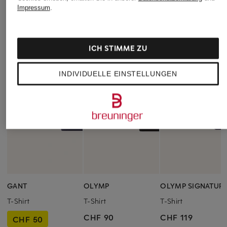
Impressum
.
ICH STIMME ZU
INDIVIDUELLE EINSTELLUNGEN
GANT
OLYMP
OLYMP SIGNATUR
T-Shirt
T-Shirt
T-Shirt
CHF 90
CHF 119
CHF 50