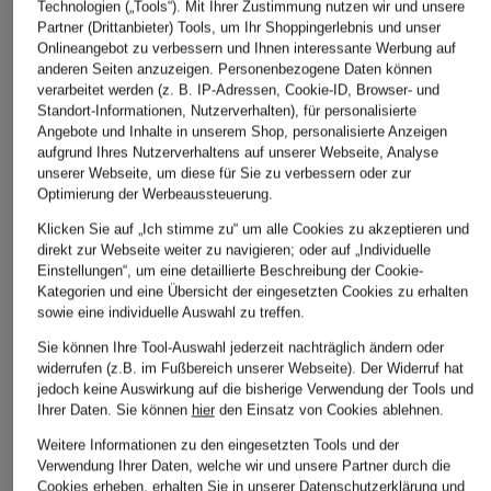
Technologien („Tools“). Mit Ihrer Zustimmung nutzen wir und unsere
Partner (Drittanbieter) Tools, um Ihr Shoppingerlebnis und unser
CLOSED
CLOSED
CLOSED
Onlineangebot zu verbessern und Ihnen interessante Werbung auf
anderen Seiten anzuzeigen. Personenbezogene Daten können
T-Shirt
T-Shirt
T-Shirt
verarbeitet werden (z. B. IP-Adressen, Cookie-ID, Browser- und
CHF 90
CHF 75
CHF 90
Standort-Informationen, Nutzerverhalten), für personalisierte
Ursprünglich:
CHF 90
Ursprünglich:
Angebote und Inhalte in unserem Shop, personalisierte Anzeigen
aufgrund Ihres Nutzerverhaltens auf unserer Webseite, Analyse
unserer Webseite, um diese für Sie zu verbessern oder zur
Optimierung der Werbeaussteuerung.
ÄHNLICHE ARTIKEL ENTDECKEN
Klicken Sie auf „Ich stimme zu“ um alle Cookies zu akzeptieren und
direkt zur Webseite weiter zu navigieren; oder auf „Individuelle
Einstellungen“, um eine detaillierte Beschreibung der Cookie-
Kategorien und eine Übersicht der eingesetzten Cookies zu erhalten
sowie eine individuelle Auswahl zu treffen.
Sie können Ihre Tool-Auswahl jederzeit nachträglich ändern oder
widerrufen (z.B. im Fußbereich unserer Webseite). Der Widerruf hat
jedoch keine Auswirkung auf die bisherige Verwendung der Tools und
Ihrer Daten.
Sie können
hier
den Einsatz von Cookies ablehnen.
Weitere Informationen zu den eingesetzten Tools und der
Verwendung Ihrer Daten, welche wir und unsere Partner durch die
Cookies erheben, erhalten Sie in unserer
Datenschutzerklärung
und