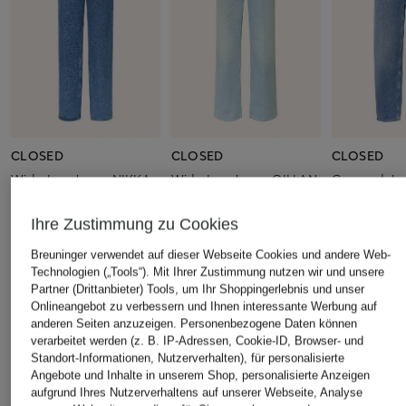
CLOSED
CLOSED
CLOSED
Wide Leg Jeans NIKKA
Wide Leg Jeans GILLAN
Cropped Je
STOVER-X
CHF 209
CHF 139
CHF 270
Ihre Zustimmung zu Cookies
Ursprünglich:
CHF 289
Ursprünglich:
CHF 280
Breuninger verwendet auf dieser Webseite Cookies und andere Web-
Technologien („Tools“). Mit Ihrer Zustimmung nutzen wir und unsere
Partner (Drittanbieter) Tools, um Ihr Shoppingerlebnis und unser
ÄHNLICHE ARTIKEL ENTDECKEN
Onlineangebot zu verbessern und Ihnen interessante Werbung auf
anderen Seiten anzuzeigen. Personenbezogene Daten können
verarbeitet werden (z. B. IP-Adressen, Cookie-ID, Browser- und
Standort-Informationen, Nutzerverhalten), für personalisierte
Angebote und Inhalte in unserem Shop, personalisierte Anzeigen
aufgrund Ihres Nutzerverhaltens auf unserer Webseite, Analyse