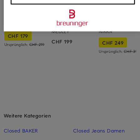
CAMBIO
DRYKORN
CLOSED
Straight Jeans PARIS
Wide Leg Jeans
Wide Leg Jeans
MEDLEY
NIKKA
CHF 179
CHF 199
CHF 249
Ursprünglich:
CHF 219
Ursprünglich:
CHF 310
Weitere Kategorien
Closed BAKER
Closed Jeans Damen