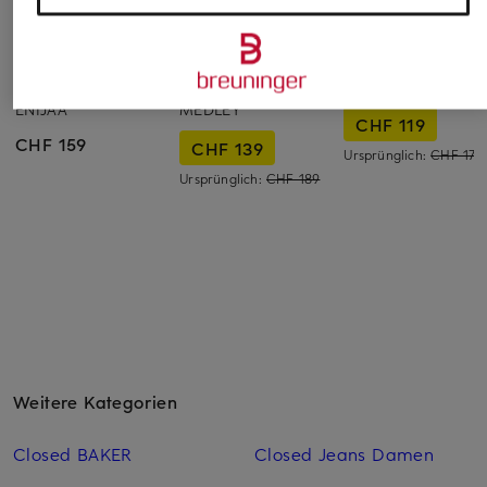
ARMEDANGELS
DRYKORN
Rich & Royal
Straight Jeans
Wide Leg Jeans
Jeans
ENIJAA
MEDLEY
CHF 119
CHF 159
CHF 139
Ursprünglich:
CHF 175
Ursprünglich:
CHF 189
Weitere Kategorien
Closed BAKER
Closed Jeans Damen