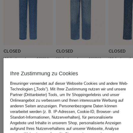
CLOSED
CLOSED
CLOSED
Wide Leg Jeans NIKKA
Wide Leg Jeans NIKKA
Wide Leg J
CHF 209
CHF 219
CHF 199
Ihre Zustimmung zu Cookies
Ursprünglich:
CHF 289
Ursprünglich:
CHF 309
Ursprünglich:
Breuninger verwendet auf dieser Webseite Cookies und andere Web-
Technologien („Tools“). Mit Ihrer Zustimmung nutzen wir und unsere
Partner (Drittanbieter) Tools, um Ihr Shoppingerlebnis und unser
ÄHNLICHE ARTIKEL ENTDECKEN
Onlineangebot zu verbessern und Ihnen interessante Werbung auf
anderen Seiten anzuzeigen. Personenbezogene Daten können
verarbeitet werden (z. B. IP-Adressen, Cookie-ID, Browser- und
Standort-Informationen, Nutzerverhalten), für personalisierte
Angebote und Inhalte in unserem Shop, personalisierte Anzeigen
aufgrund Ihres Nutzerverhaltens auf unserer Webseite, Analyse