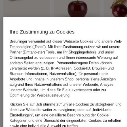
COACH
COACH
COACH
Ihre Zustimmung zu Cookies
Taschenanhänger mit
Taschenanhänger
Taschenanh
Breuninger verwendet auf dieser Webseite Cookies und andere Web-
Schmucksteinen
SMALL APPLE
CHF 100
Technologien („Tools“). Mit Ihrer Zustimmung nutzen wir und unsere
CHF 80
CHF 75
Partner (Drittanbieter) Tools, um Ihr Shoppingerlebnis und unser
Onlineangebot zu verbessern und Ihnen interessante Werbung auf
Ursprünglich:
CHF 139
Ursprünglich:
CHF 139
anderen Seiten anzuzeigen. Personenbezogene Daten können
verarbeitet werden (z. B. IP-Adressen, Cookie-ID, Browser- und
Standort-Informationen, Nutzerverhalten), für personalisierte
ÄHNLICHE ARTIKEL ENTDECKEN
Angebote und Inhalte in unserem Shop, personalisierte Anzeigen
aufgrund Ihres Nutzerverhaltens auf unserer Webseite, Analyse
unserer Webseite, um diese für Sie zu verbessern oder zur
Optimierung der Werbeaussteuerung.
Klicken Sie auf „Ich stimme zu“ um alle Cookies zu akzeptieren und
direkt zur Webseite weiter zu navigieren; oder auf „Individuelle
Einstellungen“, um eine detaillierte Beschreibung der Cookie-
Kategorien und eine Übersicht der eingesetzten Cookies zu erhalten
sowie eine individuelle Auswahl zu treffen.