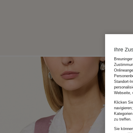
Ihre Zu
Breuninger
Zustimmung
Onlineange
Personenbe
Standort-I
personalis
Webseite, 
Klicken Si
navigieren;
Kategorien
zu treffen.
Sie können