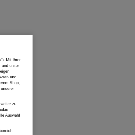
). Mit Ihrer
s und unser
eigen.
wser- und
nserem Shop,
 unserer
.
 weiter zu
ookie-
elle Auswahl
bereich