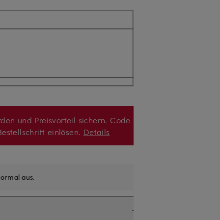
den und Preisvorteil sichern. Code
estellschritt einlösen.
Details
ormal aus
.