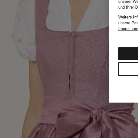
unserer We
und Ihrer 
Weitere In
unsere Par
Impressu