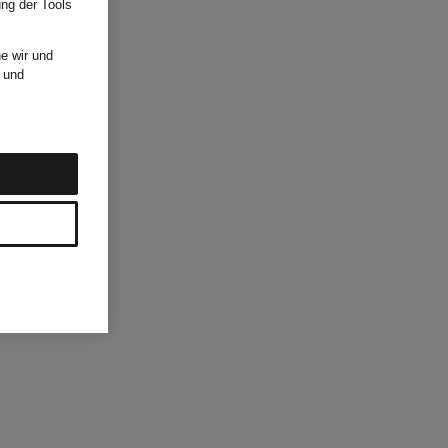
ung der Tools
e wir und
und