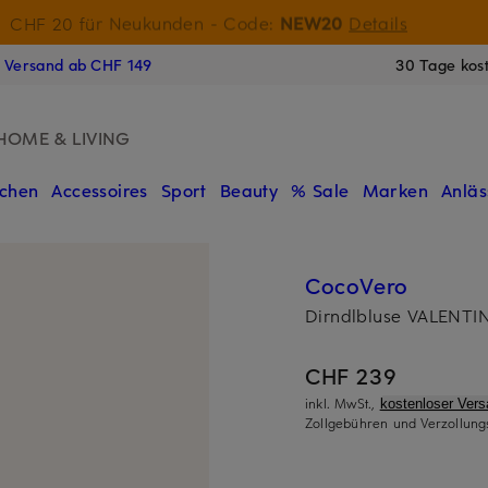
15-Willkommensgutschein mit Beyond sichern
Details
N
s Versand ab CHF 149
30 Tage kos
HOME & LIVING
chen
Accessoires
Sport
Beauty
% Sale
Marken
Anläs
CocoVero
Dirndlbluse VALENTI
CHF 239
inkl. MwSt.,
kostenloser Ver
Zollgebühren und Verzollung