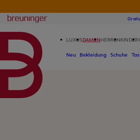
CHF 
ZUM HAUPTINHALT ÜBERSPRINGEN
ZUM SUCHFELD ÜBERSPRINGE
Breuninger
Grati
LUXUS
DAMEN
HERREN
KINDER
Neu
Bekleidung
Schuhe
Tas