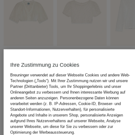
Hammerschmid
Heimatglück Tracht
CocoVero
Dirndlbluse ANGELA mit
Dirndlbluse LISBETH
Trachtenblu
Ihre Zustimmung zu Cookies
Rüschen
CHF 199
CHF 85
CHF 50
Breuninger verwendet auf dieser Webseite Cookies und andere Web-
Ursprünglich:
Technologien („Tools“). Mit Ihrer Zustimmung nutzen wir und unsere
Ursprünglich:
CHF 95
Partner (Drittanbieter) Tools, um Ihr Shoppingerlebnis und unser
Onlineangebot zu verbessern und Ihnen interessante Werbung auf
anderen Seiten anzuzeigen. Personenbezogene Daten können
ÄHNLICHE ARTIKEL ENTDECKEN
verarbeitet werden (z. B. IP-Adressen, Cookie-ID, Browser- und
Standort-Informationen, Nutzerverhalten), für personalisierte
Angebote und Inhalte in unserem Shop, personalisierte Anzeigen
aufgrund Ihres Nutzerverhaltens auf unserer Webseite, Analyse
unserer Webseite, um diese für Sie zu verbessern oder zur
Optimierung der Werbeaussteuerung.