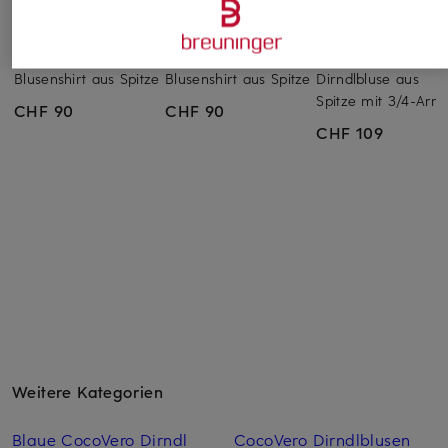
darling harbour
darling harbour
BERWIN & WOLFF
Blusenshirt aus Spitze
Blusenshirt aus Spitze
Dirndlbluse aus
Spitze mit 3/4-Arm
CHF 90
CHF 90
CHF 109
Weitere Kategorien
Blaue CocoVero Dirndl
CocoVero Dirndlblusen