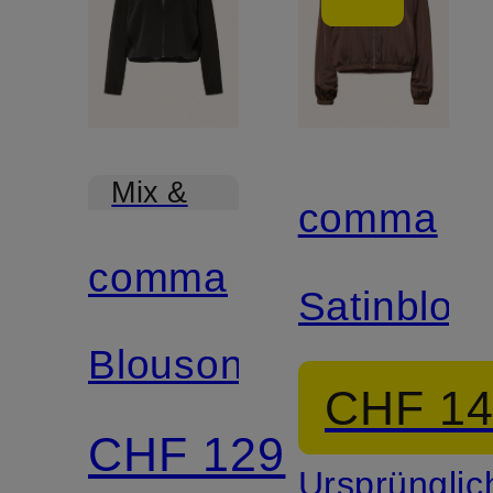
Mix &
comma
Match
comma
Satinblou
Blouson
CHF 1
CHF 129
Ursprünglic