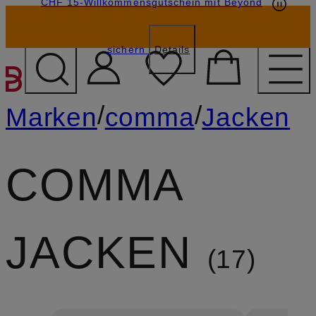
CHF 15-Willkommensgutschein mit Beyond
sichern
Details
ZUM HAUPTINHALT ÜBE
/
/
Marken
comma
Jacken
COMMA
JACKEN
17