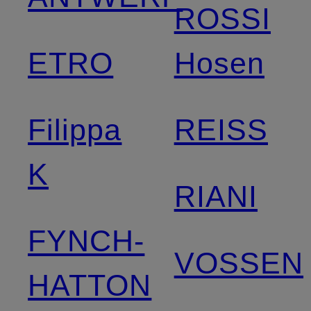
ROSSI
ETRO
Hosen
Filippa
REISS
K
RIANI
FYNCH-
VOSSEN
HATTON