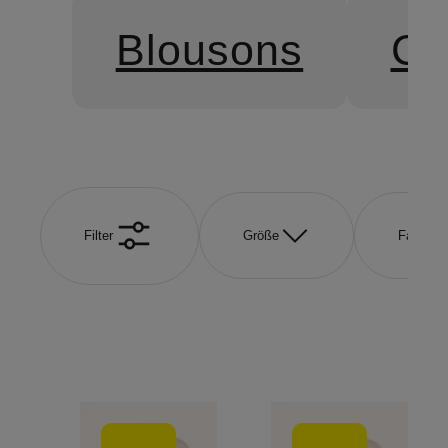
Blousons
Ca
Filter
Größe
Farbe