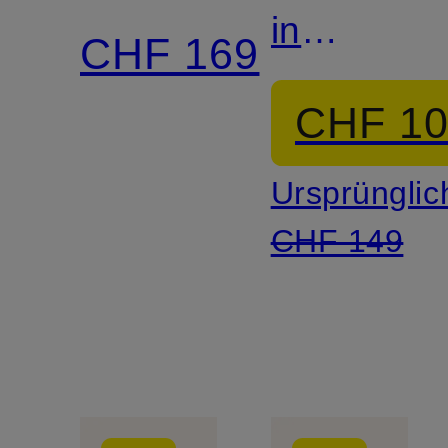
in
CHF 169
Lederopti
CHF 1
Ursprünglic
CHF 149