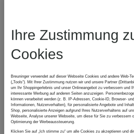
Ihre Zustimmung z
comma
comma
co
Cookies
Kleid
Marlenehose
Blu
Breuninger verwendet auf dieser Webseite Cookies und andere Web-Te
im
mit
mit
(„Tools“). Mit Ihrer Zustimmung nutzen wir und unsere Partner (Drittanbi
um Ihr Shoppingerlebnis und unser Onlineangebot zu verbessern und I
interessante Werbung auf anderen Seiten anzuzeigen. Personenbezog
Materialmix
Leinen
Lei
können verarbeitet werden (z. B. IP-Adressen, Cookie-ID, Browser- und
Informationen, Nutzerverhalten), für personalisierte Angebote und Inhal
Shop, personalisierte Anzeigen aufgrund Ihres Nutzerverhaltens auf un
Webseite, Analyse unserer Webseite, um diese für Sie zu verbessern o
CHF 179
CHF 149
CH
Optimierung der Werbeaussteuerung.
Klicken Sie auf „Ich stimme zu“ um alle Cookies zu akzeptieren und dir