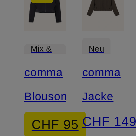
Neu
Mix &
Match
comma
comma
Blouson
Jacke
CHF 14
CHF 95