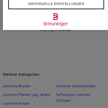
RIANI
lilienfels
Smith & Soul
INDIVIDUELLE EINSTELLUNGEN
Hemdbluse
Hemdbluse AURELIO
Hemdbluse
aus Leinen
CHF 199
CHF 60
CHF 139
Ursprünglich:
CHF 239
Ursprünglich:
CHF 85
Ursprünglich:
CHF 159
Weitere Kategorien
comma Blusen
comma Sweatjacken
comma Flared Leg Jeans
Schwarze comma
Pullover
comma Hosen