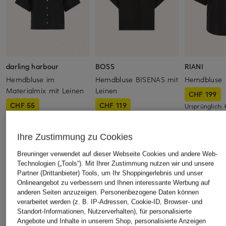
darling harbour
BOSS
RIANI
Hemdbluse im
Hemdbluse BISENAS mit
Hemdbluse
Materialmix mit Leinen
Leinen
CHF 199
CHF 55
CHF 119
Ursprünglich:
Ursprünglich:
CHF 80
Ursprünglich:
CHF 149
Ihre Zustimmung zu Cookies
ÄHNLICHE ARTIKEL ENTDECKEN
Breuninger verwendet auf dieser Webseite Cookies und andere Web-
Technologien („Tools“). Mit Ihrer Zustimmung nutzen wir und unsere
Partner (Drittanbieter) Tools, um Ihr Shoppingerlebnis und unser
Onlineangebot zu verbessern und Ihnen interessante Werbung auf
anderen Seiten anzuzeigen. Personenbezogene Daten können
verarbeitet werden (z. B. IP-Adressen, Cookie-ID, Browser- und
Standort-Informationen, Nutzerverhalten), für personalisierte
Angebote und Inhalte in unserem Shop, personalisierte Anzeigen