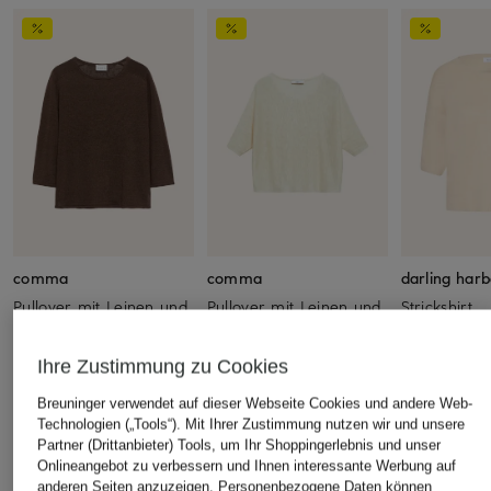
comma
comma
darling har
Pullover mit Leinen und
Pullover mit Leinen und
Strickshirt
3/4-Arm
3/4-Arm
CHF 30
CHF 75
CHF 60
Ursprünglich:
Ihre Zustimmung zu Cookies
Ursprünglich:
CHF 100
Ursprünglich:
CHF 90
Breuninger verwendet auf dieser Webseite Cookies und andere Web-
Technologien („Tools“). Mit Ihrer Zustimmung nutzen wir und unsere
Partner (Drittanbieter) Tools, um Ihr Shoppingerlebnis und unser
ÄHNLICHE ARTIKEL ENTDECKEN
Onlineangebot zu verbessern und Ihnen interessante Werbung auf
anderen Seiten anzuzeigen. Personenbezogene Daten können