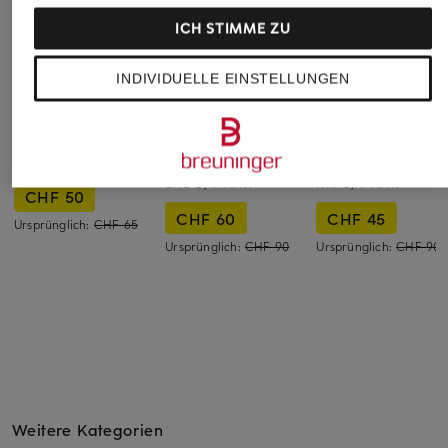
ICH STIMME ZU
INDIVIDUELLE EINSTELLUNGEN
ICHI
comma
OPUS
Strickshirt IHBOSTON
Pullover mit Leinen
Pullover GATHENA
und 3/4-Arm
mit 3/4-Arm
CHF 50
CHF 60
CHF 45
Ursprünglich:
CHF 65
Ursprünglich:
CHF 90
Ursprünglich:
CHF 90
Weitere Kategorien