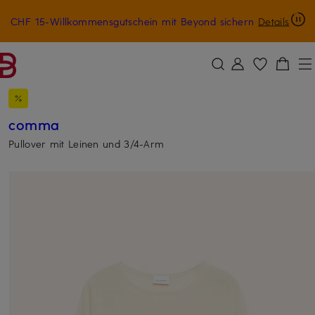
CHF 15-Willkommensgutschein mit Beyond sichern
Details
ZUM HAUPTINHALT ÜBERSPRINGEN
ZUM SUCHFELD ÜBERSPRINGE
comma
Pullover mit Leinen und 3/4-Arm