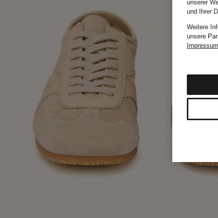
unserer We
und Ihrer 
Weitere In
unsere Par
Impressu