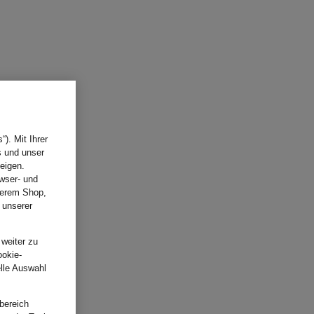
). Mit Ihrer
s und unser
eigen.
wser- und
nserem Shop,
 unserer
.
 weiter zu
ookie-
elle Auswahl
bereich