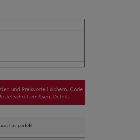
den und Preisvorteil sichern. Code
estellschritt einlösen.
Details
 passt es perfekt