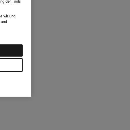
ung der Tools
e wir und
und