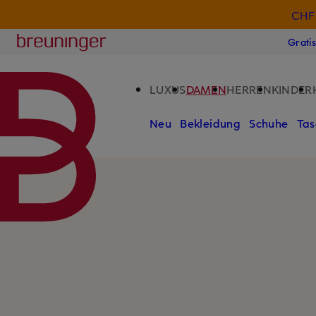
CHF 
ZUM HAUPTINHALT ÜBERSPRINGEN
ZUM SUCHFELD ÜBERSPRINGE
Breuninger
Grati
LUXUS
DAMEN
HERREN
KINDER
Neu
Bekleidung
Schuhe
Tas