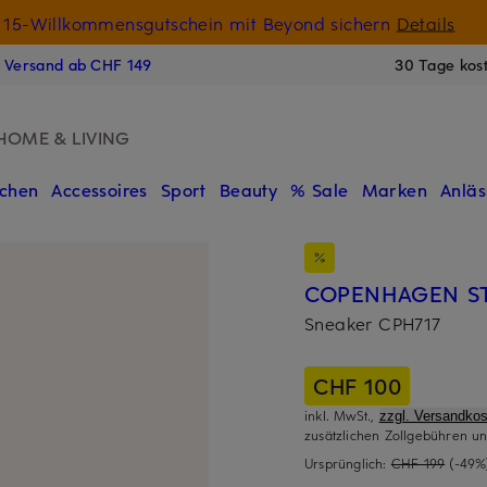
15-Willkommensgutschein mit Beyond sichern
Details
N
s Versand ab CHF 149
30 Tage kos
HOME & LIVING
chen
Accessoires
Sport
Beauty
% Sale
Marken
Anläs
COPENHAGEN S
Sneaker CPH717
CHF 100
inkl. MwSt.,
zzgl. Versandkos
zusätzlichen Zollgebühren un
Ursprünglich:
CHF 199
(-49%