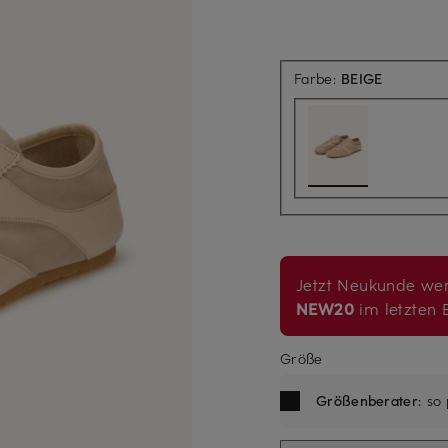
Farbe:
BEIGE
Jetzt Neukunde wer
NEW20
im letzten B
Größe
Größenberater
: so