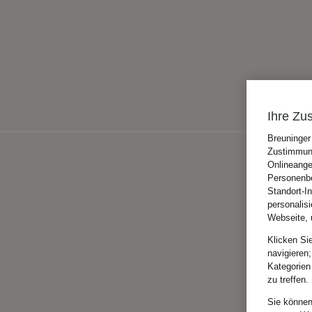
Ihre Zu
Breuninger
Zustimmung
Onlineange
Personenbe
Standort-I
personalis
Webseite, 
Klicken Si
navigieren;
Kategorien
zu treffen.
Sie können