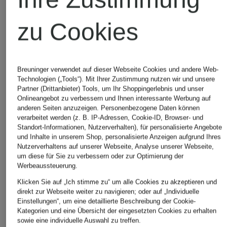
zu Cookies
Breuninger verwendet auf dieser Webseite Cookies und andere Web-
COS
Blusenshirt MIRNA
Technologien („Tools“). Mit Ihrer Zustimmung nutzen wir und unsere
CHF 90
Partner (Drittanbieter) Tools, um Ihr Shoppingerlebnis und unser
Ursprünglich:
CHF 129
Onlineangebot zu verbessern und Ihnen interessante Werbung auf
anderen Seiten anzuzeigen. Personenbezogene Daten können
verarbeitet werden (z. B. IP-Adressen, Cookie-ID, Browser- und
Standort-Informationen, Nutzerverhalten), für personalisierte Angebote
CHF 90
und Inhalte in unserem Shop, personalisierte Anzeigen aufgrund Ihres
Ursprünglich:
CHF 129
Nutzerverhaltens auf unserer Webseite, Analyse unserer Webseite,
Verfügbare Größen
um diese für Sie zu verbessern oder zur Optimierung der
Werbeaussteuerung.
Klicken Sie auf „Ich stimme zu“ um alle Cookies zu akzeptieren und
direkt zur Webseite weiter zu navigieren; oder auf „Individuelle
Einstellungen“, um eine detaillierte Beschreibung der Cookie-
Kategorien und eine Übersicht der eingesetzten Cookies zu erhalten
sowie eine individuelle Auswahl zu treffen.