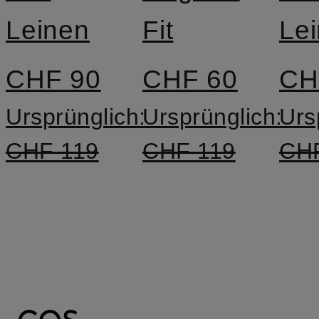
Leinen
Fit
Le
CHF 90
CHF 60
CH
Ursprünglich:
Ursprünglich:
Urs
CHF 119
CHF 119
CH