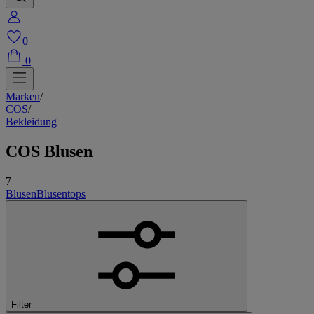
0
0
Marken
/
COS
/
Bekleidung
COS Blusen
7
Blusen
Blusentops
Filter