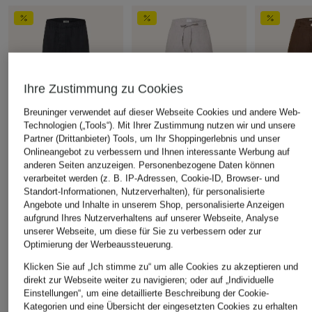
Ihre Zustimmung zu Cookies
Breuninger verwendet auf dieser Webseite Cookies und andere Web-
Technologien („Tools“). Mit Ihrer Zustimmung nutzen wir und unsere
Partner (Drittanbieter) Tools, um Ihr Shoppingerlebnis und unser
Onlineangebot zu verbessern und Ihnen interessante Werbung auf
anderen Seiten anzuzeigen. Personenbezogene Daten können
COS
MAC
BRAX
verarbeitet werden (z. B. IP-Adressen, Cookie-ID, Browser- und
Standort-Informationen, Nutzerverhalten), für personalisierte
Culotte aus Leinen
Leinen-Culotte CALLIE
Leinen-Culo
Angebote und Inhalte in unserem Shop, personalisierte Anzeigen
CHF 80
CHF 100
CHF 149
aufgrund Ihres Nutzerverhaltens auf unserer Webseite, Analyse
Ursprünglich:
CHF 119
Ursprünglich:
CHF 139
Ursprünglich:
unserer Webseite, um diese für Sie zu verbessern oder zur
Optimierung der Werbeaussteuerung.
Klicken Sie auf „Ich stimme zu“ um alle Cookies zu akzeptieren und
direkt zur Webseite weiter zu navigieren; oder auf „Individuelle
ÄHNLICHE ARTIKEL ENTDECKEN
Einstellungen“, um eine detaillierte Beschreibung der Cookie-
Kategorien und eine Übersicht der eingesetzten Cookies zu erhalten