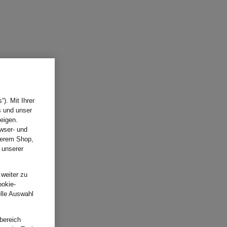
). Mit Ihrer
s und unser
eigen.
wser- und
nserem Shop,
 unserer
.
 weiter zu
ookie-
elle Auswahl
bereich