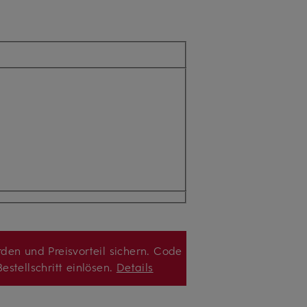
den und Preisvorteil sichern. Code
estellschritt einlösen.
Details