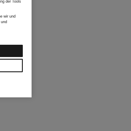
ung der Tools
e wir und
und