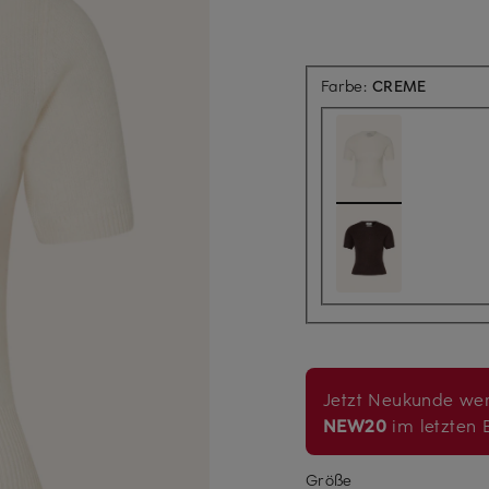
Farbe:
CREME
Jetzt Neukunde wer
NEW20
im letzten B
Größe