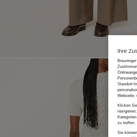
Ihre Zu
Breuninger
Zustimmung
Onlineange
Personenbe
Standort-I
personalis
Webseite, 
Klicken Si
navigieren;
Kategorien
zu treffen.
Sie können