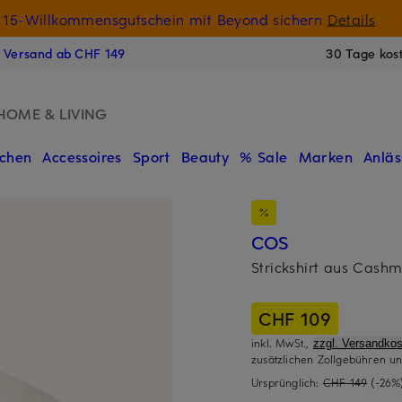
15-Willkommensgutschein mit Beyond sichern
Details
N
s Versand ab CHF 149
30 Tage kos
HOME & LIVING
chen
Accessoires
Sport
Beauty
% Sale
Marken
Anläs
COS
Strickshirt aus Cash
CHF 109
inkl. MwSt.,
zzgl. Versandkos
zusätzlichen Zollgebühren un
Ursprünglich:
CHF 149
(-26%