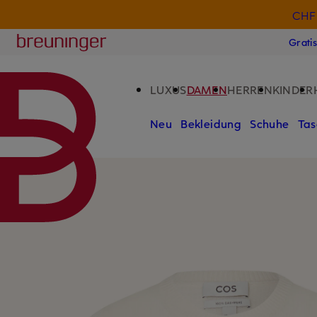
CHF 
ZUM HAUPTINHALT ÜBERSPRINGEN
ZUM SUCHFELD ÜBERSPRINGE
Breuninger
Grati
LUXUS
DAMEN
HERREN
KINDER
Neu
Bekleidung
Schuhe
Tas