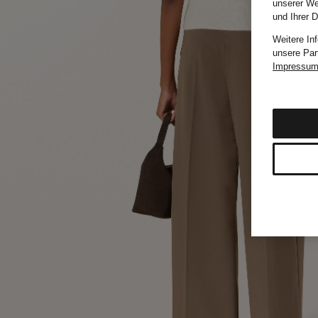
unserer We
und Ihrer 
Weitere In
unsere Par
Impressu