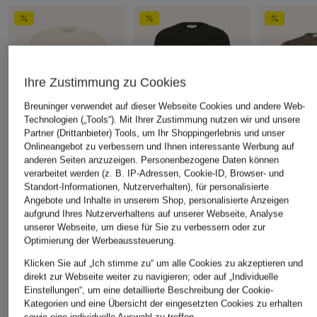
Ihre Zustimmung zu Cookies
Breuninger verwendet auf dieser Webseite Cookies und andere Web-
Technologien („Tools“). Mit Ihrer Zustimmung nutzen wir und unsere
Partner (Drittanbieter) Tools, um Ihr Shoppingerlebnis und unser
Onlineangebot zu verbessern und Ihnen interessante Werbung auf
anderen Seiten anzuzeigen. Personenbezogene Daten können
verarbeitet werden (z. B. IP-Adressen, Cookie-ID, Browser- und
COS
COS
COS
Standort-Informationen, Nutzerverhalten), für personalisierte
Pullover
Pullover
T-Shirt
Angebote und Inhalte in unserem Shop, personalisierte Anzeigen
aufgrund Ihres Nutzerverhaltens auf unserer Webseite, Analyse
CHF 60
CHF 60
CHF 25
unserer Webseite, um diese für Sie zu verbessern oder zur
Ursprünglich:
CHF 119
Ursprünglich:
CHF 119
Ursprünglich:
Optimierung der Werbeaussteuerung.
Klicken Sie auf „Ich stimme zu“ um alle Cookies zu akzeptieren und
direkt zur Webseite weiter zu navigieren; oder auf „Individuelle
Einstellungen“, um eine detaillierte Beschreibung der Cookie-
ÄHNLICHE ARTIKEL ENTDECKEN
Kategorien und eine Übersicht der eingesetzten Cookies zu erhalten
sowie eine individuelle Auswahl zu treffen.