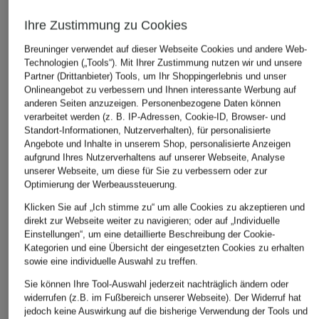
Ihre Zustimmung zu Cookies
Breuninger verwendet auf dieser Webseite Cookies und andere Web-
ARKET
COS
COS
Technologien („Tools“). Mit Ihrer Zustimmung nutzen wir und unsere
T-Shirt
T-Shirt
Oversized-Sh
Partner (Drittanbieter) Tools, um Ihr Shoppingerlebnis und unser
Arm
Onlineangebot zu verbessern und Ihnen interessante Werbung auf
CHF 55
CHF 25
anderen Seiten anzuzeigen. Personenbezogene Daten können
CHF 45
Ursprünglich:
CHF 30
verarbeitet werden (z. B. IP-Adressen, Cookie-ID, Browser- und
Ursprünglich:
Standort-Informationen, Nutzerverhalten), für personalisierte
Angebote und Inhalte in unserem Shop, personalisierte Anzeigen
aufgrund Ihres Nutzerverhaltens auf unserer Webseite, Analyse
ÄHNLICHE ARTIKEL ENTDECKEN
unserer Webseite, um diese für Sie zu verbessern oder zur
Optimierung der Werbeaussteuerung.
Klicken Sie auf „Ich stimme zu“ um alle Cookies zu akzeptieren und
direkt zur Webseite weiter zu navigieren; oder auf „Individuelle
Einstellungen“, um eine detaillierte Beschreibung der Cookie-
Kategorien und eine Übersicht der eingesetzten Cookies zu erhalten
sowie eine individuelle Auswahl zu treffen.
Sie können Ihre Tool-Auswahl jederzeit nachträglich ändern oder
widerrufen (z.B. im Fußbereich unserer Webseite). Der Widerruf hat
jedoch keine Auswirkung auf die bisherige Verwendung der Tools und