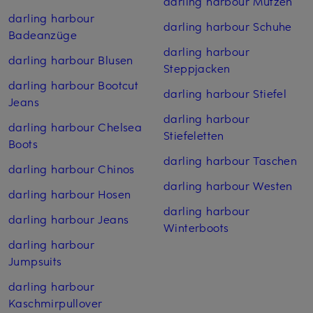
darling harbour Mützen
darling harbour
darling harbour Schuhe
Badeanzüge
darling harbour
darling harbour Blusen
Steppjacken
darling harbour Bootcut
darling harbour Stiefel
Jeans
darling harbour
darling harbour Chelsea
Stiefeletten
Boots
darling harbour Taschen
darling harbour Chinos
darling harbour Westen
darling harbour Hosen
darling harbour
darling harbour Jeans
Winterboots
darling harbour
Jumpsuits
darling harbour
Kaschmirpullover