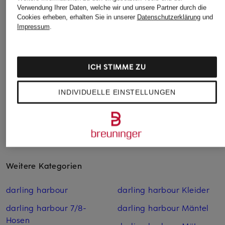
MRS & HUGS
MRS & HUGS
darling harbour
Verwendung Ihrer Daten, welche wir und unsere Partner durch die
Cookies erheben, erhalten Sie in unserer
Datenschutzerklärung
und
Jacke in Lederoptik
Jacke
Jerseyjacke in
Impressum
.
Lederoptik
CHF 95
CHF 139
CHF 169
Ursprünglich:
CHF 199
Ursprünglich:
CHF 289
ICH STIMME ZU
INDIVIDUELLE EINSTELLUNGEN
Weitere Kategorien
darling harbour
darling harbour Kleider
darling harbour 7/8-
darling harbour Mäntel
Hosen