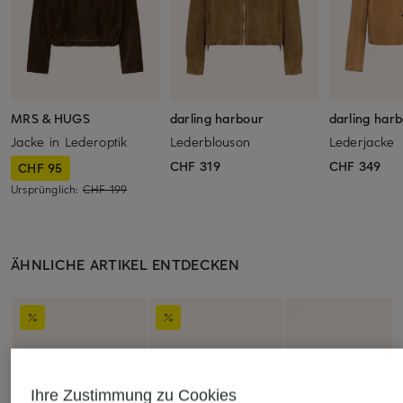
MRS & HUGS
darling harbour
darling har
Jacke in Lederoptik
Lederblouson
Lederjacke
CHF 319
CHF 349
CHF 95
Ursprünglich:
CHF 199
ÄHNLICHE ARTIKEL ENTDECKEN
Ihre Zustimmung zu Cookies