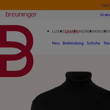
CHF 
ZUM HAUPTINHALT ÜBERSPRINGEN
ZUM SUCHFELD ÜBERSPRINGE
Breuninger
Grati
LUXUS
DAMEN
HERREN
KINDER
Neu
Bekleidung
Schuhe
Tas