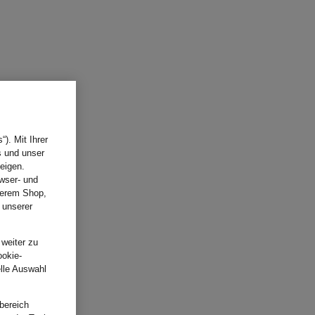
). Mit Ihrer
s und unser
eigen.
wser- und
nserem Shop,
 unserer
.
 weiter zu
ookie-
elle Auswahl
bereich