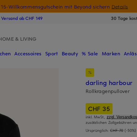
15-Willkommensgutschein mit Beyond sichern
Details
N
s Versand ab CHF 149
30 Tage kos
HOME & LIVING
chen
Accessoires
Sport
Beauty
% Sale
Marken
Anläs
darling harbour
Rollkragenpullover
CHF 35
inkl. MwSt.,
zzgl. Versandkos
zusätzlichen Zollgebühren un
Ursprünglich:
CHF 70
(-50%)