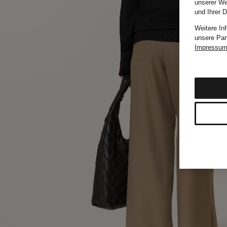
unserer We
und Ihrer 
Weitere In
unsere Par
Impressu