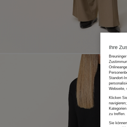
Ihre Zu
Breuninger
Zustimmung
Onlineange
Personenbe
Standort-I
personalis
Webseite, 
Klicken Si
navigieren;
Kategorien
zu treffen.
Sie können