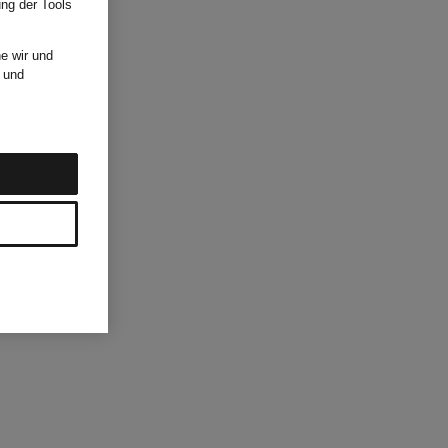
ung der Tools
e wir und
und