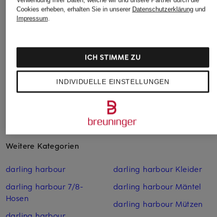
darling harbour
Santoni
COPENHAGEN
Cookies erheben, erhalten Sie in unserer
Datenschutzerklärung
und
STUDIOS
Stiefel
Stiefel HERMI
Impressum
.
Plateau-Stiefel
CHF 279
CHF 1'450
CPH556
CHF 229
ICH STIMME ZU
INDIVIDUELLE EINSTELLUNGEN
Weitere Kategorien
darling harbour
darling harbour Kleider
darling harbour 7/8-
darling harbour Mäntel
Hosen
darling harbour Mützen
darling harbour