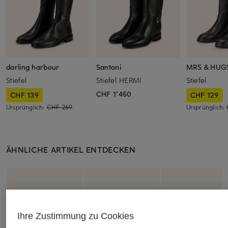
darling harbour
Santoni
MRS & HUG
Stiefel
Stiefel HERMI
Stiefel
CHF 1'450
CHF 139
CHF 129
Ursprünglich:
CHF 269
Ursprünglich:
ÄHNLICHE ARTIKEL ENTDECKEN
Ihre Zustimmung zu Cookies