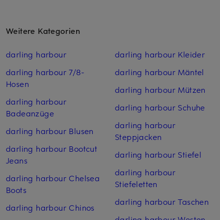
Weitere Kategorien
darling harbour
darling harbour Kleider
darling harbour 7/8-
darling harbour Mäntel
Hosen
darling harbour Mützen
darling harbour
darling harbour Schuhe
Badeanzüge
darling harbour
darling harbour Blusen
Steppjacken
darling harbour Bootcut
darling harbour Stiefel
Jeans
darling harbour
darling harbour Chelsea
Stiefeletten
Boots
darling harbour Taschen
darling harbour Chinos
darling harbour Westen