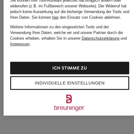
Sie können Ihre Tool-Auswahl jederzeit nachträglich ändern oder
widerrufen (z.B. im Fußbereich unserer Webseite). Der Widerruf hat
jedoch keine Auswirkung auf die bisherige Verwendung der Tools und
Ihrer Daten.
Sie können
hier
den Einsatz von Cookies ablehnen.
Weitere Informationen zu den eingesetzten Tools und der
Verwendung Ihrer Daten, welche wir und unsere Partner durch die
Cookies erheben, erhalten Sie in unserer
Datenschutzerklärung
und
Impressum
.
darling harbour
darling harbour
BOSS
ICH STIMME ZU
Strickjacke aus
Strickjacke
Strickjacke FONAM
Cashmere
CHF 35
CHF 139
INDIVIDUELLE EINSTELLUNGEN
CHF 100
Ursprünglich:
CHF 70
Ursprünglich:
CHF 229
Ursprünglich:
CHF 189