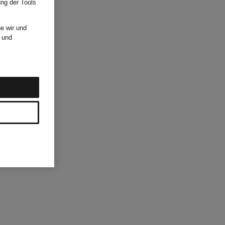
ung der Tools
e wir und
und