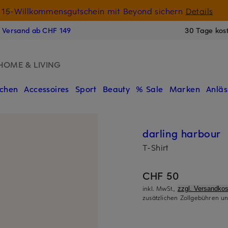
15-Willkommensgutschein mit Beyond sichern
Details
N
s Versand ab CHF 149
30 Tage kos
HOME & LIVING
chen
Accessoires
Sport
Beauty
% Sale
Marken
Anläs
darling harbour
T-Shirt
CHF 50
inkl. MwSt.,
zzgl. Versandkos
zusätzlichen Zollgebühren un