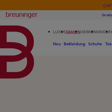
CHF 
ZUM HAUPTINHALT ÜBERSPRINGEN
ZUM SUCHFELD ÜBERSPRINGE
Breuninger
Grati
LUXUS
DAMEN
HERREN
KINDER
Neu
Bekleidung
Schuhe
Tas