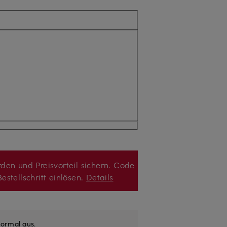
den und Preisvorteil sichern. Code
estellschritt einlösen.
Details
ormal aus
.