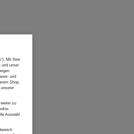
). Mit Ihrer
s und unser
eigen.
wser- und
nserem Shop,
 unserer
.
 weiter zu
ookie-
elle Auswahl
bereich