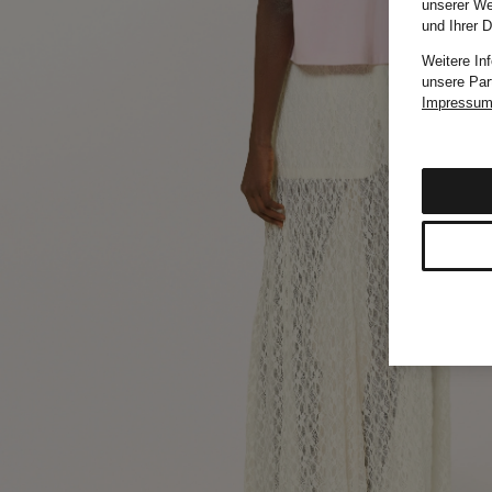
unserer We
und Ihrer 
Weitere In
unsere Par
Impressu