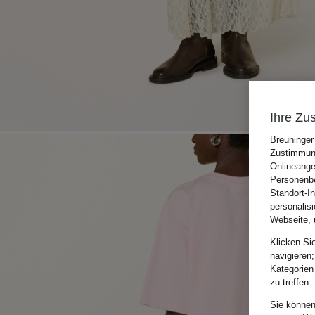
Ihre Zu
Breuninger
Zustimmung
Onlineange
Personenbe
Standort-I
personalis
Webseite, 
Klicken Si
navigieren;
Kategorien
zu treffen.
Sie können