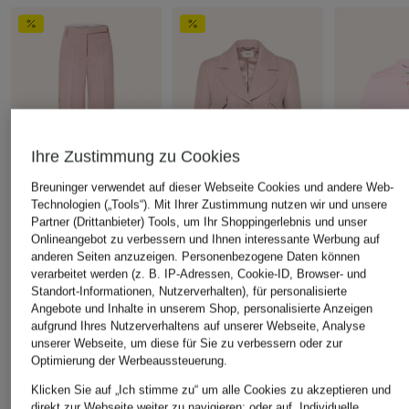
Ihre Zustimmung zu Cookies
Breuninger verwendet auf dieser Webseite Cookies und andere Web-
Technologien („Tools“). Mit Ihrer Zustimmung nutzen wir und unsere
Partner (Drittanbieter) Tools, um Ihr Shoppingerlebnis und unser
DOROTHEE
DOROTHEE
DOROTHEE
Onlineangebot zu verbessern und Ihnen interessante Werbung auf
SCHUMACHER
SCHUMACHER
SCHUMACH
anderen Seiten anzuzeigen. Personenbezogene Daten können
Marlenehose LAYERED
Blazer LAYERED
Blazer EM
verarbeitet werden (z. B. IP-Adressen, Cookie-ID, Browser- und
Standort-Informationen, Nutzerverhalten), für personalisierte
COOLNESS
COOLNESS
ESSENCE mi
Angebote und Inhalte in unserem Shop, personalisierte Anzeigen
CHF 499
CHF 309
CHF 559
aufgrund Ihres Nutzerverhaltens auf unserer Webseite, Analyse
Ursprünglich:
CHF 599
Ursprünglich:
CHF 699
unserer Webseite, um diese für Sie zu verbessern oder zur
Optimierung der Werbeaussteuerung.
Klicken Sie auf „Ich stimme zu“ um alle Cookies zu akzeptieren und
ÄHNLICHE ARTIKEL ENTDECKEN
direkt zur Webseite weiter zu navigieren; oder auf „Individuelle