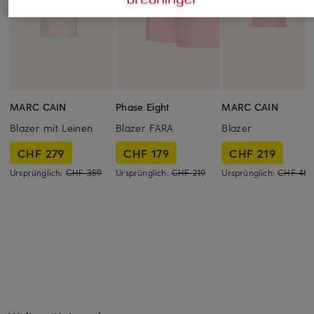
MARC CAIN
Phase Eight
MARC CAIN
Blazer mit Leinen
Blazer FARA
Blazer
CHF 279
CHF 179
CHF 219
Ursprünglich:
CHF 359
Ursprünglich:
CHF 219
Ursprünglich:
CHF 489