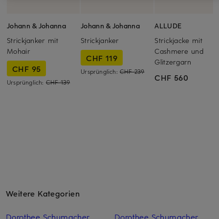
Johann & Johanna
Johann & Johanna
ALLUDE
Strickjanker mit
Strickjanker
Strickjacke mit
Mohair
Cashmere und
CHF 119
Glitzergarn
CHF 95
Ursprünglich:
CHF 239
CHF 560
Ursprünglich:
CHF 139
Weitere Kategorien
Dorothee Schumacher
Dorothee Schumacher