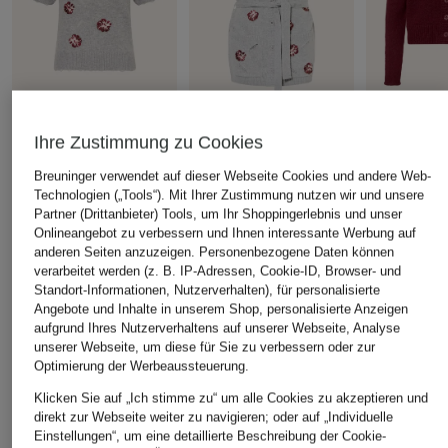
DOROTHEE
DOROTHEE
DOROTHEE
Ihre Zustimmung zu Cookies
SCHUMACHER
SCHUMACHER
SCHUMACH
Breuninger verwendet auf dieser Webseite Cookies und andere Web-
Strickshirt BLOOMING
Strickweste BLOOMING
Strickjacke
Technologien („Tools“). Mit Ihrer Zustimmung nutzen wir und unsere
STATEMENTS mit
STATEMENTS mit
LOVE aus 
Partner (Drittanbieter) Tools, um Ihr Shoppingerlebnis und unser
Cashmere
Cashmere
CHF 599
Onlineangebot zu verbessern und Ihnen interessante Werbung auf
CHF 449
CHF 649
anderen Seiten anzuzeigen. Personenbezogene Daten können
verarbeitet werden (z. B. IP-Adressen, Cookie-ID, Browser- und
Standort-Informationen, Nutzerverhalten), für personalisierte
Angebote und Inhalte in unserem Shop, personalisierte Anzeigen
aufgrund Ihres Nutzerverhaltens auf unserer Webseite, Analyse
ÄHNLICHE ARTIKEL ENTDECKEN
unserer Webseite, um diese für Sie zu verbessern oder zur
Optimierung der Werbeaussteuerung.
Klicken Sie auf „Ich stimme zu“ um alle Cookies zu akzeptieren und
direkt zur Webseite weiter zu navigieren; oder auf „Individuelle
Einstellungen“, um eine detaillierte Beschreibung der Cookie-