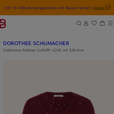
CHF 15-Willkommensgutschein mit Beyond sichern
Details
ZUM HAUPTINHALT ÜBERSPRINGEN
ZUM SUCHFELD ÜBERSPRINGE
DOROTHEE SCHUMACHER
Cashmere-Pullover LUXURY LOVE mit 3/4-Arm