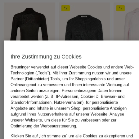
Ihre Zustimmung zu Cookies
Breuninger verwendet auf dieser Webseite Cookies und andere Web-
Technologien („Tools“). Mit Ihrer Zustimmung nutzen wir und unsere
DOROTHEE
DOROTHEE
DOROTHEE
Partner (Drittanbieter) Tools, um Ihr Shoppingerlebnis und unser
Onlineangebot zu verbessern und Ihnen interessante Werbung auf
SCHUMACHER
SCHUMACHER
SCHUMACH
anderen Seiten anzuzeigen. Personenbezogene Daten können
Rollkragenpullover
Strickjacke FLUFFY
Schluppenb
verarbeitet werden (z. B. IP-Adressen, Cookie-ID, Browser- und
URBAN MERINO
STATEMENTS mit
TWIST
Standort-Informationen, Nutzerverhalten), für personalisierte
Cashmere
CHF 299
Angebote und Inhalte in unserem Shop, personalisierte Anzeigen
CHF 229
aufgrund Ihres Nutzerverhaltens auf unserer Webseite, Analyse
CHF 399
Ursprünglich:
unserer Webseite, um diese für Sie zu verbessern oder zur
Ursprünglich:
CHF 649
Optimierung der Werbeaussteuerung.
Klicken Sie auf „Ich stimme zu“ um alle Cookies zu akzeptieren und