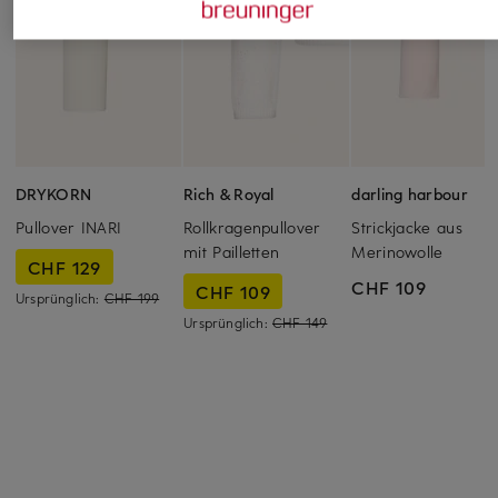
DRYKORN
Rich & Royal
darling harbour
Pullover INARI
Rollkragenpullover
Strickjacke aus
mit Pailletten
Merinowolle
CHF 129
CHF 109
CHF 109
Ursprünglich:
CHF 199
Ursprünglich:
CHF 149