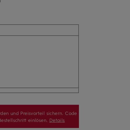
)
den und Preisvorteil sichern. Code
estellschritt einlösen.
Details