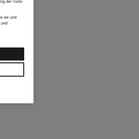
ung der Tools
e wir und
und