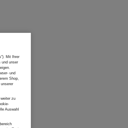
). Mit Ihrer
s und unser
eigen.
wser- und
nserem Shop,
 unserer
.
 weiter zu
ookie-
elle Auswahl
bereich