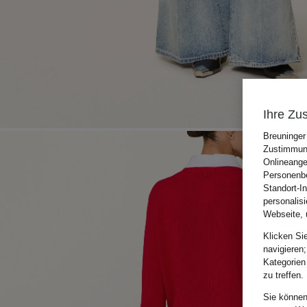
Ihre Zu
Breuninger
Zustimmung
Onlineange
Personenbe
Standort-I
personalis
Webseite, 
Klicken Si
navigieren;
Kategorien
zu treffen.
Sie können