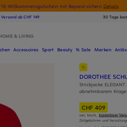
15-Willkommensgutschein mit Beyond sichern
Details
N
s Versand ab CHF 149
30 Tage kos
HOME & LIVING
chen
Accessoires
Sport
Beauty
% Sale
Marken
Anläs
DOROTHEE SCH
Strickjacke ELEGAN
abnehmbarem Krage
CHF 409
inkl. MwSt.,
kostenloser Ver
Zollgebühren und Verzollung