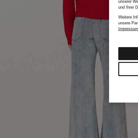
unserer We
und Ihrer 
Weitere In
unsere Par
Impressu