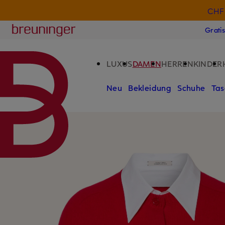
CHF 
ZUM HAUPTINHALT ÜBERSPRINGEN
ZUM SUCHFELD ÜBERSPRINGE
Breuninger
Grati
LUXUS
DAMEN
HERREN
KINDER
Neu
Bekleidung
Schuhe
Tas