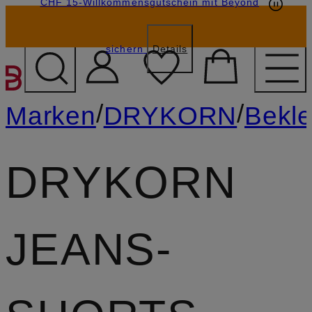
CHF 15-Willkommensgutschein mit Beyond
sichern
Details
ZUM HAUPTINHALT ÜBE
/
/
Marken
DRYKORN
Bekl
DRYKORN
JEANS-