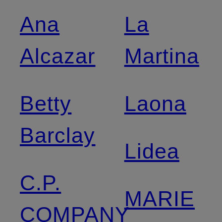
Ana
La
Alcazar
Martina
Betty
Laona
Barclay
Lidea
C.P.
MARIE
COMPANY