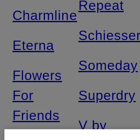
Repeat
Charmline
Schiesse
Eterna
Someday
Flowers
For
Superdry
Friends
V by