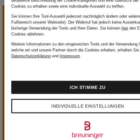
detaillierte Beschreibung der Cookie-Kategorien und eine Übersicht der
Cookies zu erhalten sowie eine individuelle Auswahl zu treffen.
Sie können Ihre Tool-Auswahl jederzeit nachträglich ändern oder widerr
Fußbereich unserer Webseite). Der Widerruf hat jedoch keine Auswirku
bisherige Verwendung der Tools und Ihrer Daten.
Sie können
hier
den E
Cookies ablehnen.
Weitere Informationen zu den eingesetzten Tools und der Verwendung I
welche wir und unsere Partner durch die Cookies erheben, erhalten Sie 
UNSERE
Datenschutzerklärung
und
Impressum
.
VORTEILE
ICH STIMME ZU
INDIVIDUELLE EINSTELLUNGEN
Kostenloser Versand ab CHF 149