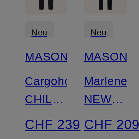
Neu
Neu
MASON'S
MASON'S
Cargohose
Marleneh
CHILE
NEW
CITY
YORK
CHF 239
CHF 20
aus