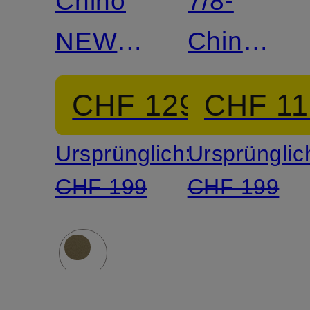
Chino
7/8-
NEW
Chino
YORK
NEW
CHF 129
CHF 11
YORK
Ursprünglich:
Ursprünglic
CHF 199
CHF 199