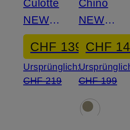
Culotte
Chino
NEW
NEW
YORK
YORK
CHF 139
CHF 1
STUDIO
Ursprünglich:
Ursprünglic
CHF 219
CHF 199