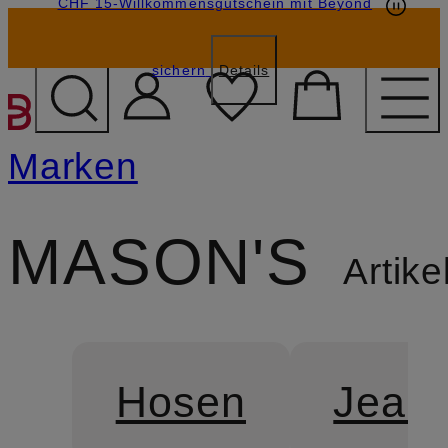
CHF 15-Willkommensgutschein mit Beyond
sichern
Details
ZUM HAUPTINHALT ÜBE
Marken
MASON'S
Artike
Hosen
Jean