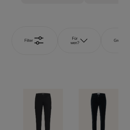
Für
Filter
Größe
wen?