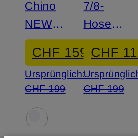
Chino
7/8-
NEW
Hose
YORK
NEW
CHF 159
CHF 11
YORK
Ursprünglich:
Ursprünglic
CHF 199
CHF 199