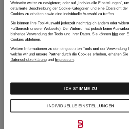
Webseite weiter zu navigieren; oder auf „Individuelle Einstellungen“, u
Chino
Hose
detaillierte Beschreibung der Cookie-Kategorien und eine Übersicht der
Cookies zu erhalten sowie eine individuelle Auswahl zu treffen.
Sie können Ihre Tool-Auswahl jederzeit nachträglich ändern oder widerr
NEW
aus
Fußbereich unserer Webseite). Der Widerruf hat jedoch keine Auswirku
bisherige Verwendung der Tools und Ihrer Daten.
Sie können
hier
den E
Cookies ablehnen.
YORK
Lochspitz
Weitere Informationen zu den eingesetzten Tools und der Verwendung I
CHF 129
CHF 11
welche wir und unsere Partner durch die Cookies erheben, erhalten Sie 
Datenschutzerklärung
und
Impressum
.
Ursprünglich:
Ursprünglic
CHF 199
CHF 199
ICH STIMME ZU
INDIVIDUELLE EINSTELLUNGEN