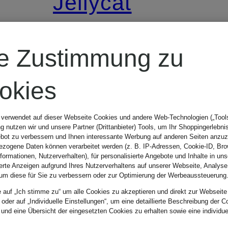
Jellycat
Plüsch-
re Zustimmung zu
Spielzeug
okies
EW
AMUSEABLES
Höhe: 13 cm
 verwendet auf dieser Webseite Cookies und andere Web-Technologien („Tools“
 nutzen wir und unsere Partner (Drittanbieter) Tools, um Ihr Shoppingerlebni
MULSHI
bot zu verbessern und Ihnen interessante Werbung auf anderen Seiten anzuz
CHF 45
zogene Daten können verarbeitet werden (z. B. IP-Adressen, Cookie-ID, Bro
nformationen, Nutzerverhalten), für personalisierte Angebote und Inhalte in u
ierte Anzeigen aufgrund Ihres Nutzerverhaltens auf unserer Webseite, Analyse
WOODLAND
um diese für Sie zu verbessern oder zur Optimierung der Werbeaussteuerung
e auf „Ich stimme zu“ um alle Cookies zu akzeptieren und direkt zur Webseite
FLOOR
 oder auf „Individuelle Einstellungen“, um eine detaillierte Beschreibung der C
 und eine Übersicht der eingesetzten Cookies zu erhalten sowie eine individu