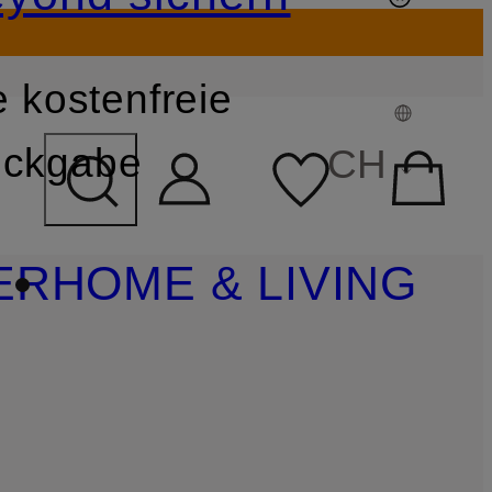
 kostenfreie
FELD ÜBERSPRINGEN
ckgabe
CH
ER
HOME & LIVING