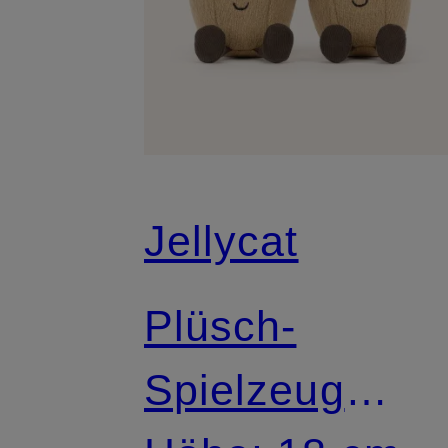
Jellycat
Plüsch-
Spielzeug