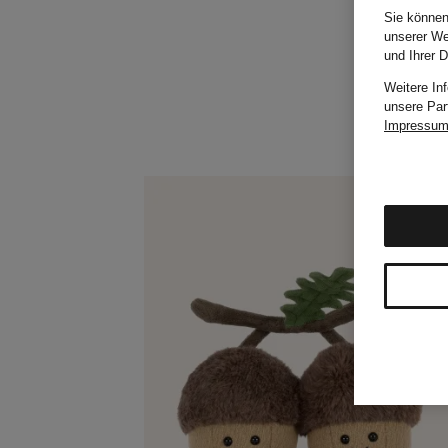
Sie können
unserer We
und Ihrer 
Weitere In
unsere Par
Impressu