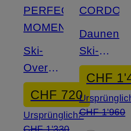
PERFECT
CORDOV
MOMENT
Daunen-
Ski-
Ski-
Overall
Overall
CHF 1'
JG
AJAX
CHF 720
Ursprünglic
CHF 1'960
Ursprünglich:
CHF 1'330