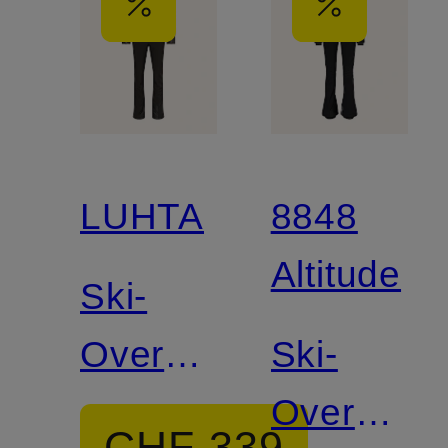
LUHTA
8848
Altitude
Ski-
Overall
Ski-
SAMMALVAARA
Overall
CHF 339