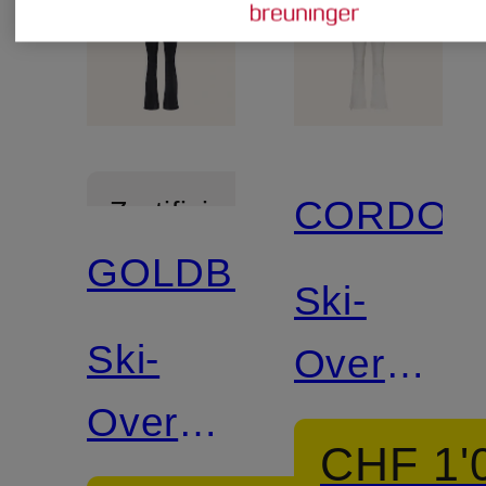
CORDOV
Zertifiziert
GOLDBERGH
Ski-
Ski-
Overall
Overall
TELLURI
CHF 1'
COUREUR