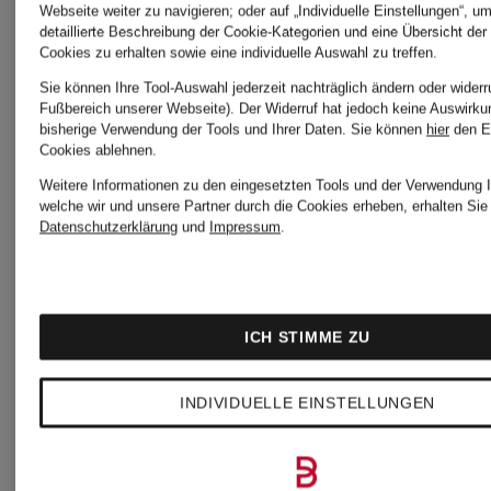
Webseite weiter zu navigieren; oder auf „Individuelle Einstellungen“, u
CHF 349
detaillierte Beschreibung der Cookie-Kategorien und eine Übersicht der
Merinowol
Merinowolle
Cookies zu erhalten sowie eine individuelle Auswahl zu treffen.
CHF 3
Sie können Ihre Tool-Auswahl jederzeit nachträglich ändern oder widerr
Ursprünglich:
Fußbereich unserer Webseite). Der Widerruf hat jedoch keine Auswirku
bisherige Verwendung der Tools und Ihrer Daten.
Sie können
hier
den E
CHF 439
Cookies ablehnen.
Ursprünglic
Weitere Informationen zu den eingesetzten Tools und der Verwendung I
welche wir und unsere Partner durch die Cookies erheben, erhalten Sie 
CHF 499
Datenschutzerklärung
und
Impressum
.
ICH STIMME ZU
INDIVIDUELLE EINSTELLUNGEN