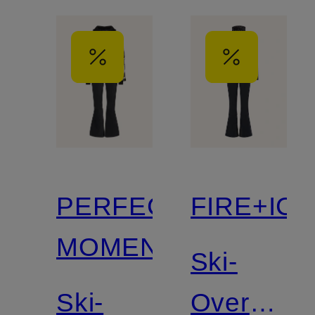
PERFECT
FIRE+ICE
MOMENT
Ski-
Ski-
Overall