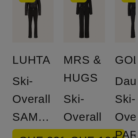
LUHTA
MRS &
HUGS
Ski-
Dau
Overall
Ski-
Ski-
SAMMALVAARA
Overall
Over
PA