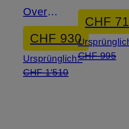
Overall
ZEA
CHF 7
HELEN
CHF 930
Ursprünglic
CHF 995
Ursprünglich:
CHF 1'510