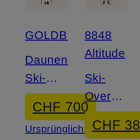
GOLDBERGH
8848
Altitude
Daunen-
Ski-
Ski-
Overall
Overall
CHF 700
PARRY
BELLE
CHF 3
Ursprünglich: