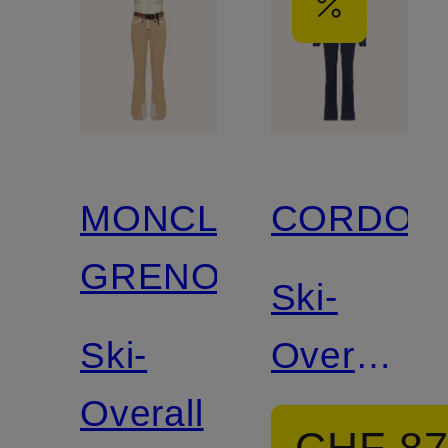
MONCLER
CORDOV
GRENOBLE
Ski-
Ski-
Overall
Overall
CORDOV
CHF 8