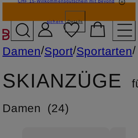
CHF 15-Willkommensgutschein mit Beyond
sichern
Details
ZUM HAUPTINHALT ÜBE
/
/
/
Damen
Sport
Sportarten
SKIANZÜGE
f
Damen
24