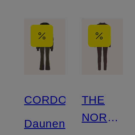
CORDOVA
THE
NORTH
Daunen-
FACE x