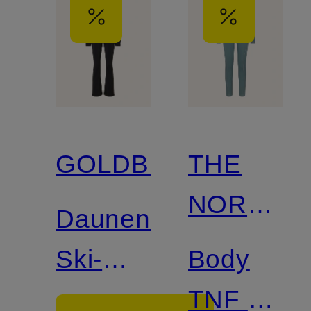
GOLDBERGH
THE
NORTH
Daunen-
FACE x
Ski-
Body
SKIMS
Overall
TNF X