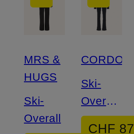
MRS &
CORDOV
HUGS
Ski-
Ski-
Overall
Overall
CORDOV
CHF 8