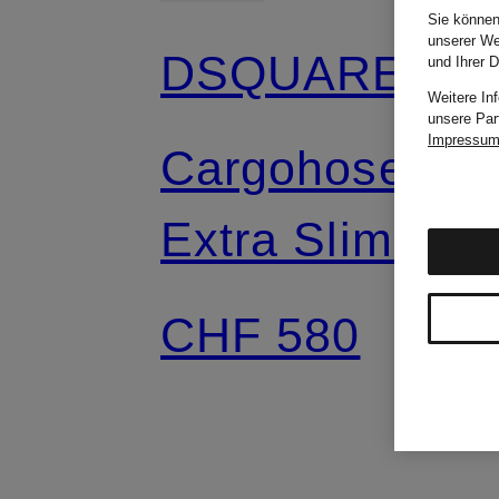
Sie können
unserer We
DSQUARED2
und Ihrer 
Weitere In
unsere Par
Impressu
Cargohose
Extra Slim Fit
CHF 580