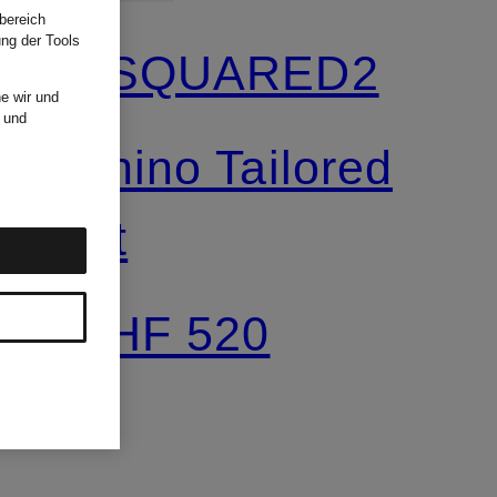
bereich
ung der Tools
DSQUARED2
e wir und
und
Chino Tailored
Fit
CHF 520