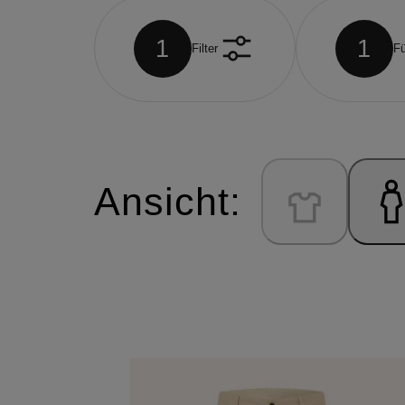
1
1
Filter
Fü
Ansicht: