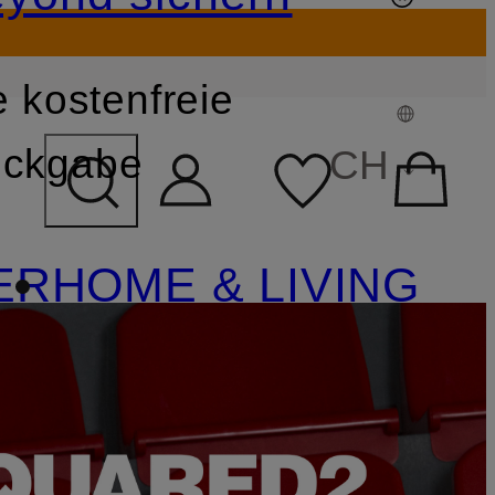
 kostenfreie
FELD ÜBERSPRINGEN
ckgabe
CH
ER
HOME & LIVING