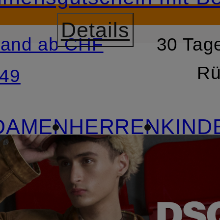
Details
sand ab CHF
30 Tage
RSPRINGEN
ZUM SUCH
Rü
49
DAMEN
HERREN
KIND