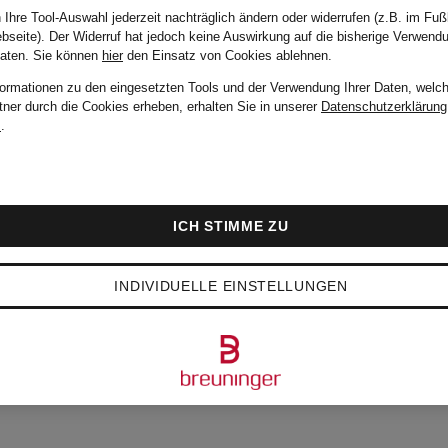
 Ihre Tool-Auswahl jederzeit nachträglich ändern oder widerrufen (z.B. im Fuß
bseite). Der Widerruf hat jedoch keine Auswirkung auf die bisherige Verwend
DSQUARED2
Daten.
Sie können
hier
den Einsatz von Cookies ablehnen.
formationen zu den eingesetzten Tools und der Verwendung Ihrer Daten, welch
tner durch die Cookies erheben, erhalten Sie in unserer
Datenschutzerklärung
m
.
Destroyed
Jeans SKATER
ICH STIMME ZU
Extra Slim Fit
CHF 520
INDIVIDUELLE EINSTELLUNGEN