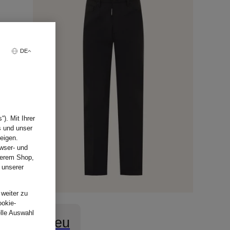
DE
). Mit Ihrer
s und unser
eigen.
wser- und
nserem Shop,
 unserer
.
 weiter zu
ookie-
elle Auswahl
Neu