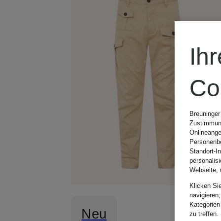
Ih
Co
Breuninger
Zustimmung
Onlineange
Personenbe
Standort-I
personalis
Webseite, 
Klicken Si
navigieren;
Kategorien
Neu
zu treffen.