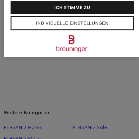
ICH STIMME ZU
American Vintage
POLO RALPH
Juvia
LAUREN
Sweatpants ATUBAY
Sweatpants MARIS
INDIVIDUELLE EINSTELLUNGEN
Hose
CHF 90
CHF 119
CHF 129
Ursprünglich:
CHF 115
Ursprünglich:
CHF 159
Ursprünglich:
CHF 235
Weitere Kategorien
ELBSAND Hosen
ELBSAND Sale
ELBSAND Mütze