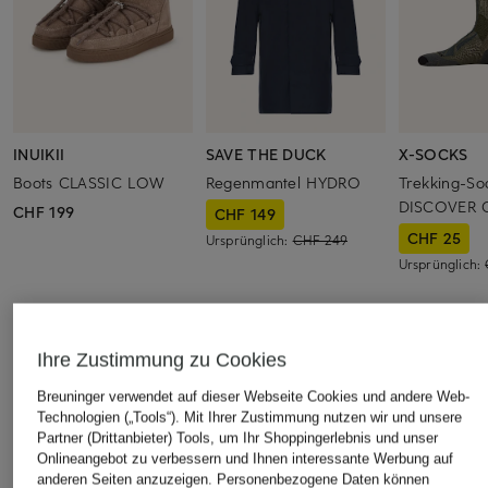
INUIKII
SAVE THE DUCK
X-SOCKS
Boots CLASSIC LOW
Regenmantel HYDRO
Trekking-So
DISCOVER 
CHF 199
CHF 149
CHF 25
Ursprünglich:
CHF 249
Ursprünglich:
ÄHNLICHE ARTIKEL ENTDECKEN
Ihre Zustimmung zu Cookies
Breuninger verwendet auf dieser Webseite Cookies und andere Web-
Technologien („Tools“). Mit Ihrer Zustimmung nutzen wir und unsere
Partner (Drittanbieter) Tools, um Ihr Shoppingerlebnis und unser
Onlineangebot zu verbessern und Ihnen interessante Werbung auf
anderen Seiten anzuzeigen. Personenbezogene Daten können