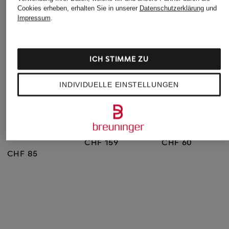
Cookies erheben, erhalten Sie in unserer
Datenschutzerklärung
und
Impressum
.
ICH STIMME ZU
INDIVIDUELLE EINSTELLUNGEN
JOY sportswear
lilienfels
VENICE BEACH
Sweatshirt LENI mit
Sweatshirt
Sweatshirt VB_DAI
Galonstreifen
CHF 159
CHF 60
CHF 85