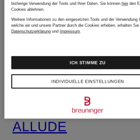
Jeans
bisherige Verwendung der Tools und Ihrer Daten.
Sie können
hier
den E
Cookies ablehnen.
Weitere Informationen zu den eingesetzten Tools und der Verwendung I
GANT
welche wir und unsere Partner durch die Cookies erheben, erhalten Sie 
Datenschutzerklärung
und
Impressum
.
AGL
Superdry
AGOLDE
ICH STIMME ZU
INDIVIDUELLE EINSTELLUNGEN
ZEGNA
ALBERTO
ALLUDE