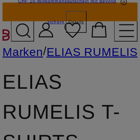
CHF 15-Willkommensgutschein mit Beyond
sichern
Details
ZUM HAUPTINHALT ÜBE
/
Marken
ELIAS RUMELIS
ELIAS
RUMELIS T-