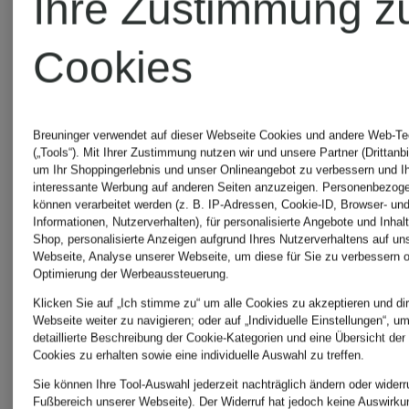
Ihre Zustimmung z
Ana
Cookies
7 for all
Alcazar
mankind
Breuninger verwendet auf dieser Webseite Cookies und andere Web-Te
(„Tools“). Mit Ihrer Zustimmung nutzen wir und unsere Partner (Drittanbi
um Ihr Shoppingerlebnis und unser Onlineangebot zu verbessern und I
ANINE
interessante Werbung auf anderen Seiten anzuzeigen. Personenbezog
können verarbeitet werden (z. B. IP-Adressen, Cookie-ID, Browser- und
Acne
Informationen, Nutzerverhalten), für personalisierte Angebote und Inhal
BING
Shop, personalisierte Anzeigen aufgrund Ihres Nutzerverhaltens auf un
Webseite, Analyse unserer Webseite, um diese für Sie zu verbessern o
Studios
Optimierung der Werbeaussteuerung.
Klicken Sie auf „Ich stimme zu“ um alle Cookies zu akzeptieren und dir
Webseite weiter zu navigieren; oder auf „Individuelle Einstellungen“, u
ANTONEL
detaillierte Beschreibung der Cookie-Kategorien und eine Übersicht der
Cookies zu erhalten sowie eine individuelle Auswahl zu treffen.
AG
Sie können Ihre Tool-Auswahl jederzeit nachträglich ändern oder widerr
firenze
Fußbereich unserer Webseite). Der Widerruf hat jedoch keine Auswirku