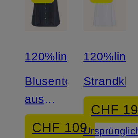
120%lino
120%lino
Blusentop
Strandkle
aus
CHF 1
Leinen
CHF 109
Ursprünglic