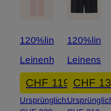
120%lino
120%lino
Leinenhose
Leinensho
CHF 119
CHF 1
Ursprünglich:
Ursprünglic