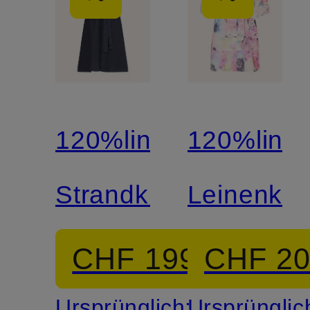
120%lino
120%lino
Strandkleid
Leinenkle
CHF 199
CHF 2
Ursprünglich:
Ursprünglic