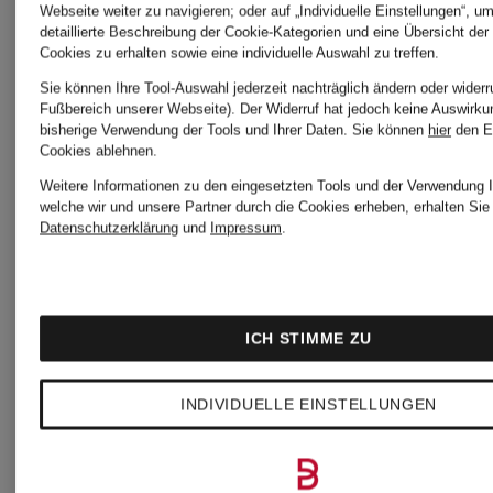
Webseite weiter zu navigieren; oder auf „Individuelle Einstellungen“, u
detaillierte Beschreibung der Cookie-Kategorien und eine Übersicht der
Cookies zu erhalten sowie eine individuelle Auswahl zu treffen.
Sie können Ihre Tool-Auswahl jederzeit nachträglich ändern oder widerr
Fußbereich unserer Webseite). Der Widerruf hat jedoch keine Auswirku
bisherige Verwendung der Tools und Ihrer Daten.
Sie können
hier
den E
Cookies ablehnen.
120%lino
120%lino
Weitere Informationen zu den eingesetzten Tools und der Verwendung I
welche wir und unsere Partner durch die Cookies erheben, erhalten Sie 
Datenschutzerklärung
und
Impressum
.
Hemdblusenkleid
Hemdblus
aus
aus
ICH STIMME ZU
Leinen
Leinen
INDIVIDUELLE EINSTELLUNGEN
CHF 239
CHF 1
mit 3/4-