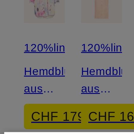
120%lino
120%lino
Hemdbluse
Hemdblus
aus
aus
Leinen
Leinen
CHF 179
CHF 1
mit 3/4-