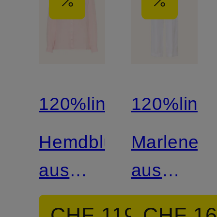
120%lino
120%lino
Hemdbluse
Marleneh
aus
aus
Leinen
Leinen
CHF 119
CHF 1