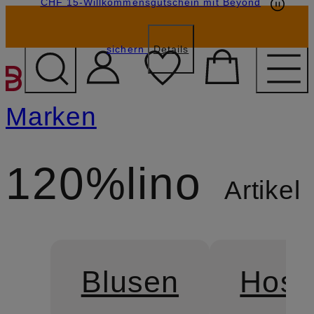
CHF 15-Willkommensgutschein mit Beyond
sichern
Details
ZUM HAUPTINHALT ÜBE
Marken
120%lino
Artikel
Blusen
Hose