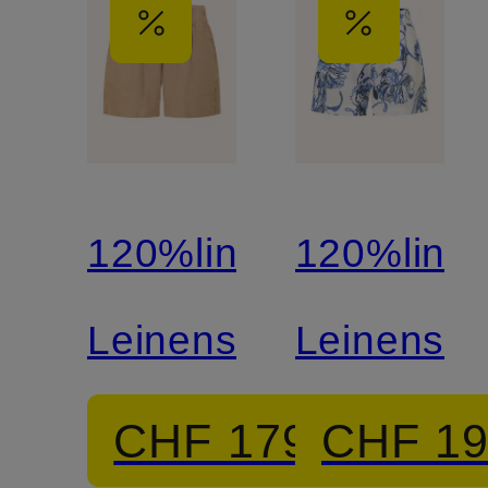
120%lino
120%lino
Leinenshorts
Leinensho
CHF 179
CHF 1