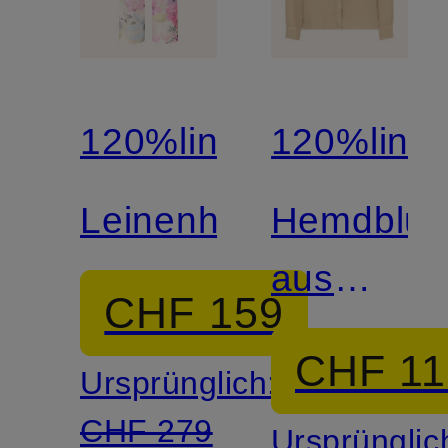
120%lino
120%lino
Leinenhose
Hemdblus
aus
CHF 159
Leinen
CHF 11
Ursprünglich:
CHF 279
Ursprünglic