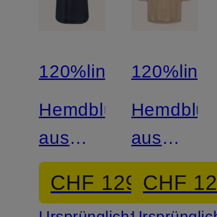
120%lino
120%lino
Hemdbluse
Hemdblus
aus
aus
Leinen
Leinen
CHF 129
CHF 1
mit 3/4-
mit 3/4-
Ursprünglich:
Ursprünglic