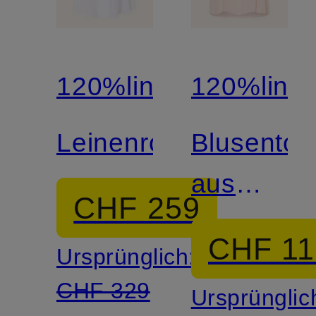
120%lino
120%lino
Leinenrock
Blusentop
aus
CHF 259
Leinen
CHF 11
Ursprünglich:
CHF 329
Ursprünglic