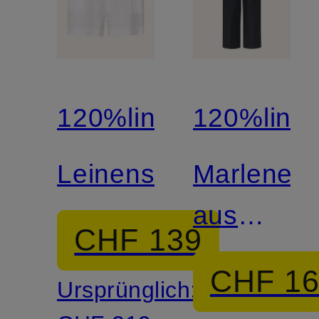
120%lino
120%lino
Leinenshorts
Marleneh
aus
CHF 139
Leinen
CHF 1
Ursprünglich: