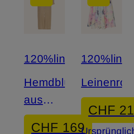
120%lino
120%lino
Hemdblusenkleid
Leinenroc
aus
CHF 2
Leinen
CHF 169
Ursprünglic