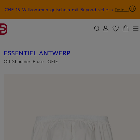
CHF 15-Willkommensgutschein mit Beyond sichern
Details
ZUM HAUPTINHALT ÜBERSPRINGEN
ZUM SUCHFELD ÜBERSPRINGE
ESSENTIEL ANTWERP
Off-Shoulder-Bluse JOFIE