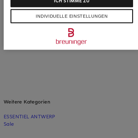
ICH STIMME ZU
CATNOIR
WALDORFF
Barbour
INDIVIDUELLE EINSTELLUNGEN
Blusenshirt mit 3/4-
Dirndlbluse
Bluse mit Spitze un
Arm
Rüschen
CHF 129
CHF 190
CHF 70
Ursprünglich:
CHF 109
Weitere Kategorien
ESSENTIEL ANTWERP
Sale