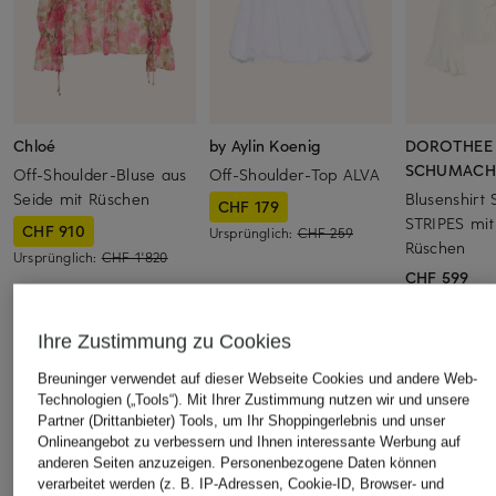
Chloé
by Aylin Koenig
DOROTHEE
SCHUMACH
Off-Shoulder-Bluse aus
Off-Shoulder-Top ALVA
Seide mit Rüschen
Blusenshirt
CHF 179
STRIPES mit
CHF 910
Ursprünglich:
CHF 259
Rüschen
Ursprünglich:
CHF 1'820
CHF 599
Ihre Zustimmung zu Cookies
ÄHNLICHE ARTIKEL ENTDECKEN
Breuninger verwendet auf dieser Webseite Cookies und andere Web-
Technologien („Tools“). Mit Ihrer Zustimmung nutzen wir und unsere
Partner (Drittanbieter) Tools, um Ihr Shoppingerlebnis und unser
Onlineangebot zu verbessern und Ihnen interessante Werbung auf
anderen Seiten anzuzeigen. Personenbezogene Daten können
verarbeitet werden (z. B. IP-Adressen, Cookie-ID, Browser- und