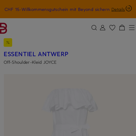
CHF 15-Willkommensgutschein mit Beyond sichern
Details
ZUM HAUPTINHALT ÜBERSPRINGEN
ZUM SUCHFELD ÜBERSPRINGE
ESSENTIEL ANTWERP
Off-Shoulder-Kleid JOYCE