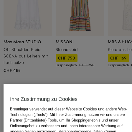
Max Mara STUDIO
MISSONI
MRS & HUG
Off-Shoulder-Kleid
Strandkleid
Kleid aus Lo
SCENA aus Leinen mit
CHF 750
CHF 169
Lochspitze
Ursprünglich:
CHF 990
Ursprünglich:
CHF 485
Ihre Zustimmung zu Cookies
ÄHNLICHE ARTIKEL ENTDECKEN
Breuninger verwendet auf dieser Webseite Cookies und andere Web-
Technologien („Tools“). Mit Ihrer Zustimmung nutzen wir und unsere
Partner (Drittanbieter) Tools, um Ihr Shoppingerlebnis und unser
Onlineangebot zu verbessern und Ihnen interessante Werbung auf
anderen Seiten anzuzeigen. Personenbezogene Daten können