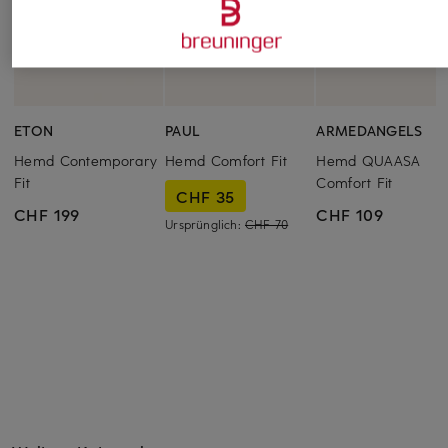
ETON
PAUL
ARMEDANGELS
Hemd Contemporary
Hemd Comfort Fit
Hemd QUAASA
Fit
Comfort Fit
CHF 35
CHF 199
CHF 109
Ursprünglich:
CHF 70