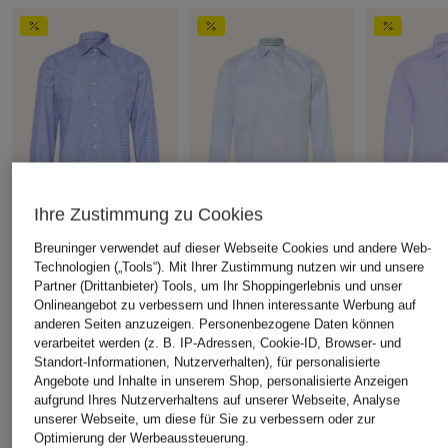
Ihre Zustimmung zu Cookies
Breuninger verwendet auf dieser Webseite Cookies und andere Web-
ETON
ETON
ETON
Technologien („Tools“). Mit Ihrer Zustimmung nutzen wir und unsere
Hemd Slim Fit
Hemd Slim Fit
Hemd Slim F
Partner (Drittanbieter) Tools, um Ihr Shoppingerlebnis und unser
Onlineangebot zu verbessern und Ihnen interessante Werbung auf
CHF 119
CHF 119
CHF 119
anderen Seiten anzuzeigen. Personenbezogene Daten können
Ursprünglich:
CHF 199
Ursprünglich:
CHF 179
Ursprünglich:
verarbeitet werden (z. B. IP-Adressen, Cookie-ID, Browser- und
Standort-Informationen, Nutzerverhalten), für personalisierte
Angebote und Inhalte in unserem Shop, personalisierte Anzeigen
aufgrund Ihres Nutzerverhaltens auf unserer Webseite, Analyse
ÄHNLICHE ARTIKEL ENTDECKEN
unserer Webseite, um diese für Sie zu verbessern oder zur
Optimierung der Werbeaussteuerung.