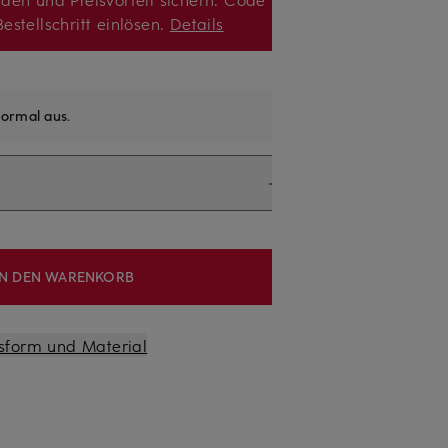
estellschritt einlösen.
Details
ormal aus
.
IN DEN WARENKORB
sform und Material