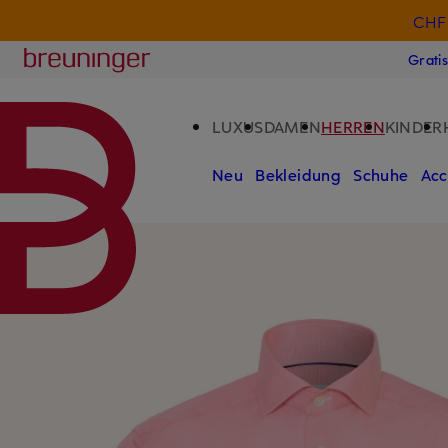
CHF 
ZUM HAUPTINHALT ÜBERSPRINGEN
ZUM SUCHFELD ÜBERSPRINGE
Breuninger
Grati
LUXUS
DAMEN
HERREN
KINDER
Neu
Bekleidung
Schuhe
Acc