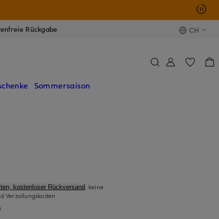
tenfreie Rückgabe
CH
schenke
Sommersaison
, keine
ten, kostenloser Rückversand
d Verzollungskosten
)