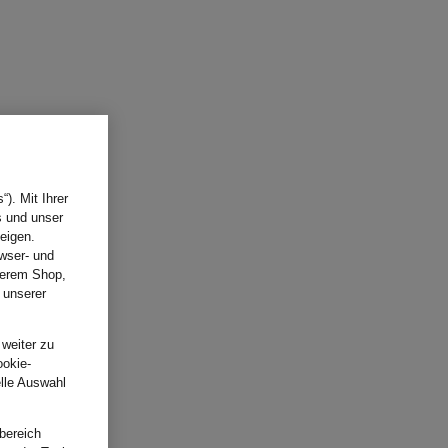
). Mit Ihrer
s und unser
eigen.
wser- und
nserem Shop,
 unserer
.
 weiter zu
ookie-
elle Auswahl
bereich