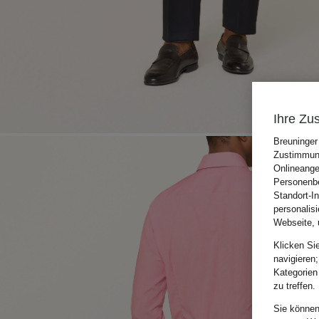
Ihre Zu
Breuninger
Zustimmung
Onlineange
Personenbe
Standort-I
personalis
Webseite, 
Klicken Si
navigieren;
Kategorien
zu treffen.
Sie können