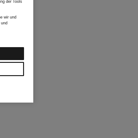
ung der Tools
e wir und
und