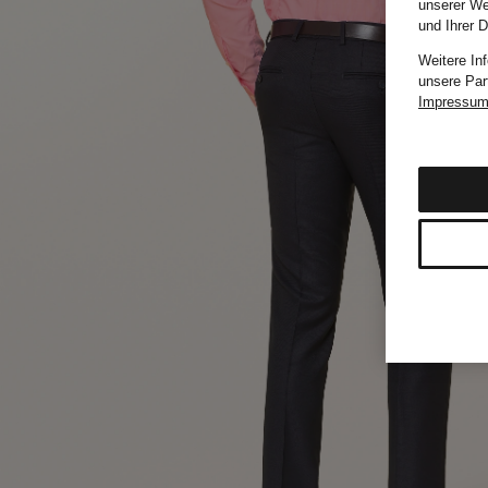
unserer We
und Ihrer 
Weitere In
unsere Par
Impressu